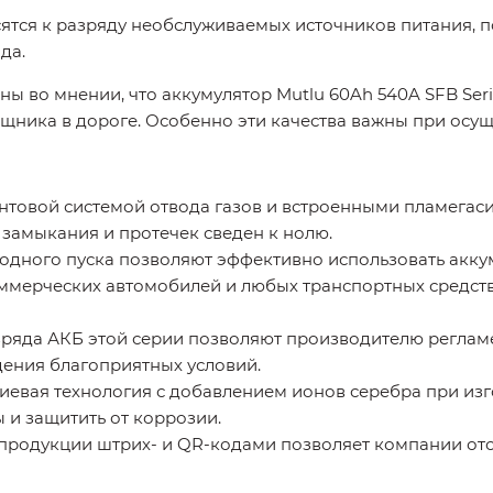
сятся к разряду необслуживаемых источников питания, 
да.
ы во мнении, что аккумулятор Mutlu 60Ah 540A SFB Seri
щника в дороге. Особенно эти качества важны при осу
товой системой отвода газов и встроенными пламегаси
замыкания и протечек сведен к нолю.
одного пуска позволяют эффективно использовать акку
оммерческих автомобилей и любых транспортных средст
ряда АКБ этой серии позволяют производителю реглам
юдения благоприятных условий.
иевая технология с добавлением ионов серебра при из
 и защитить от коррозии.
продукции штрих- и QR-кодами позволяет компании от