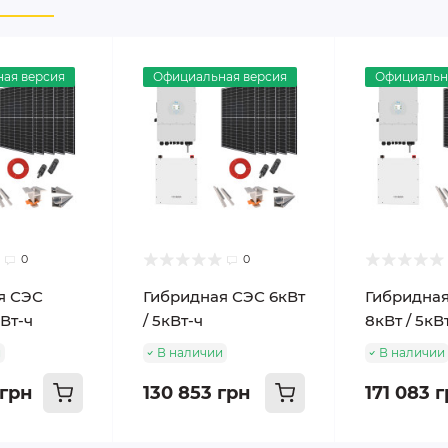
ая версия
Официальная версия
Официальн
0
0
я СЭС
Гибридная СЭС 6кВт
Гибридна
кВт-ч
/ 5кВт-ч
8кВт / 5кВ
и
В наличии
В наличии
 грн
130 853 грн
171 083 