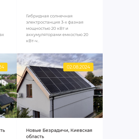
Гибридная солнечная
электростанция 3-х фазная
мощностью 20 кВт и
ах
аккумуляторами емкостью 20
кВт-ч..
24
02.08.2024
сть
Новые Безрадичи, Киевская
область