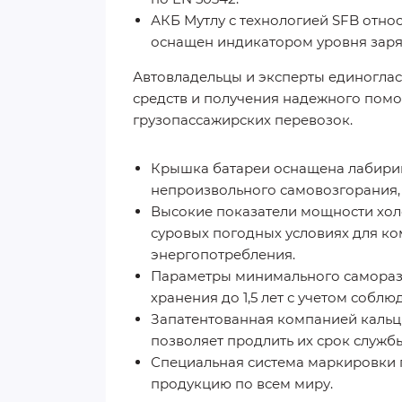
АКБ Мутлу с технологией SFB отно
оснащен индикатором уровня заря
Автовладельцы и эксперты единогласн
средств и получения надежного помо
грузопассажирских перевозок.
Крышка батареи оснащена лабирин
непроизвольного самовозгорания, 
Высокие показатели мощности хол
суровых погодных условиях для к
энергопотребления.
Параметры минимального самораз
хранения до 1,5 лет с учетом собл
Запатентованная компанией кальц
позволяет продлить их срок службы
Специальная система маркировки 
продукцию по всем миру.