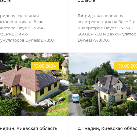
ласть
область
бридная солнечная
Гибридная солнечная
ктростанция на базе
электростанция на базе 2-х
ертора Deye SUN-6K-
инверторов Deye SUN-5K-
3LP1-EU и 4-х
SG03LP1-EU и 2 аккумулятор
умуляторов Dyness B4850...
Dyness A48100...
15.08.2024
09.08.20
Гнедин, Киевская область
с. Гнедин, Киевская обла