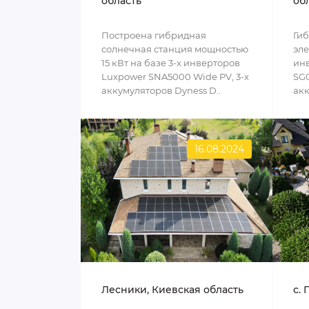
область
об
Построена гибридная
Ги
солнечная станция мощностью
эле
15 кВт на базе 3-х инверторов
инв
Luxpower SNA5000 Wide PV, 3-х
SG0
аккумуляторов Dyness D..
акк
16.08.2024
Лесники, Киевская область
c. 