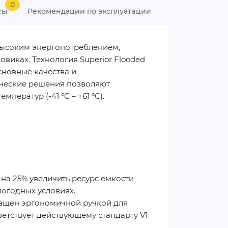
0
сы
Рекомендации по эксплуатации
 высоким энергопотреблением,
виках. Технология Superior Flooded
сновные качества и
ические решения позволяют
ератур (-41 °C – +61 °C).
на 25% увеличить ресурс емкости
погодных условиях.
ащен эргономичной ручкой для
етствует действующему стандарту V1