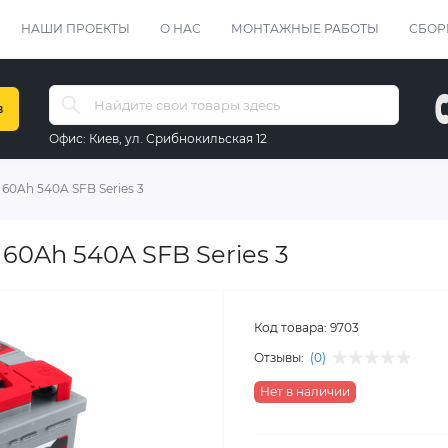
НАШИ ПРОЕКТЫ
О НАС
МОНТАЖНЫЕ РАБОТЫ
СБОР
в
Офис:
Киев, ул. Срибнокильская 12
 60Ah 540A SFB Series 3
 60Ah 540A SFB Series 3
Код товара:
9703
Отзывы:
(0)
Нет в наличии