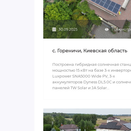
30.09.2025
Просмотры
c. Гореничи, Киевская область
Построена гибридная солнечная стан
мощностью 15 кВт на базе 3-х инвертор
Luxpower SNA5000 Wide PV, 3-х
аккумуляторов Dyness DL5.0C и солне
панелей TW Solar и JA Solar...