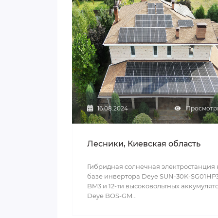
16.08.2024
Просмотры
Лесники, Киевская область
Гибридная солнечная электростанция 
базе инвертора Deye SUN-30K-SG01HP
BM3 и 12-ти высоковольтных аккумулят
Deye BOS-GM...