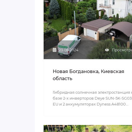
29.08.2024
Просмотры
Новая Богдановка, Киевская
область
Гибридная солнечная электростанция 
базе 2-х инверторов Deye SUN-5K-SG03
EU и 2 аккумуляторах Dyness A48100...