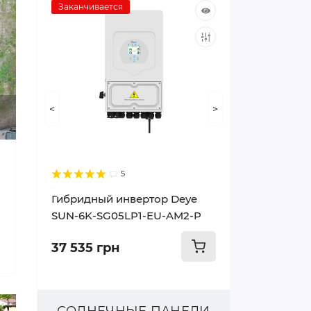
Заканчивается
<
>
5
Гибридный инвертор Deye
SUN-6K-SG05LP1-EU-AM2-P
37 535 грн