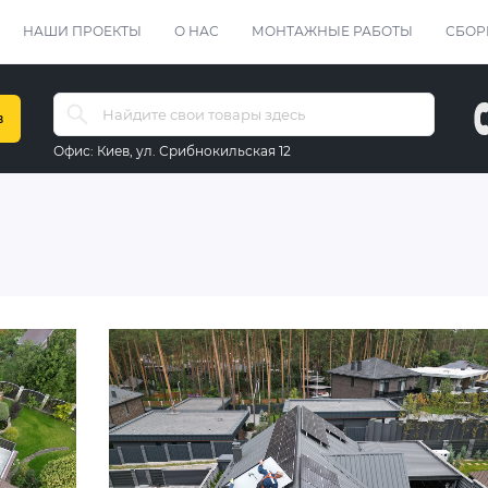
НАШИ ПРОЕКТЫ
О НАС
МОНТАЖНЫЕ РАБОТЫ
СБОР
в
Офис:
Киев, ул. Срибнокильская 12