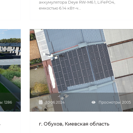
аккумулятора Deye RW-M6.1, LiFePO4,
емкостью 6.14 кВт-ч...
: 1286
30.06.2024
Просмотры: 2005
ь
г. Обухов, Киевская область