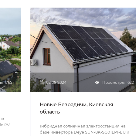
: 1765
02.08.2024
Просмотры: 1622
Новые Безрадичи, Киевская
область
на
de PV
Гибридная солнечная электростанция на
базе инвертора Deye SUN-8K-SG01LP1-EU и