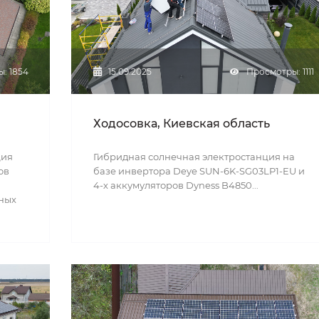
: 1854
15.09.2025
Просмотры: 1111
Ходосовка, Киевская область
ция
Гибридная солнечная электростанция на
ов
базе инвертора Deye SUN-6K-SG03LP1-EU и
4-х аккумуляторов Dyness B4850...
чных