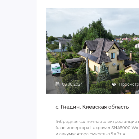
09.08.2024
Просмотры
с. Гнедин, Киевская область
Гибридная солнечная электростанция 
базе инвертора Luxpower SNA5000 Wi
и аккумулятора емкостью 5 кВт-ч...