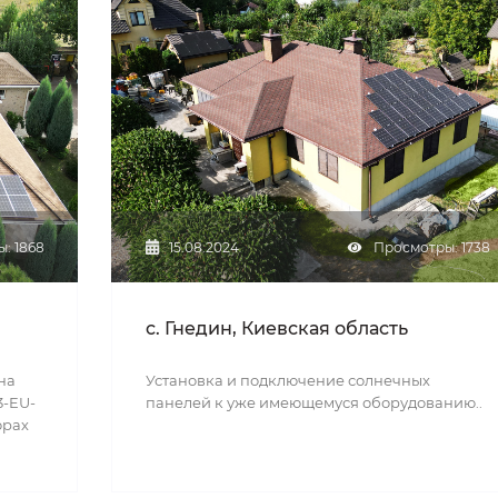
: 1868
15.08.2024
Просмотры: 1738
c. Гнедин, Киевская область
на
Установка и подключение солнечных
3-EU-
панелей к уже имеющемуся оборудованию..
орах