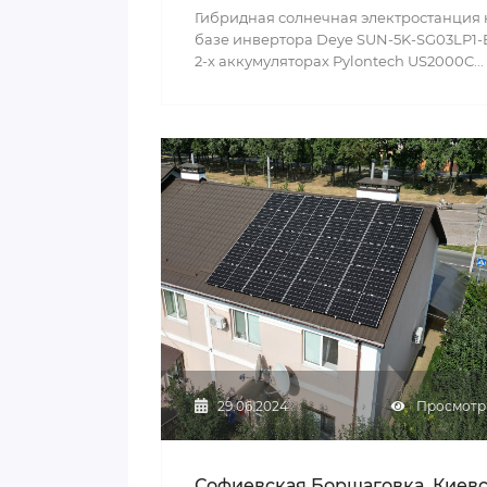
Гибридная солнечная электростанция 
базе инвертора Deye SUN-5K-SG03LP1-
2-х аккумуляторах Pylontech US2000C...
29.06.2024
Просмотры
Софиевская Борщаговка, Киев