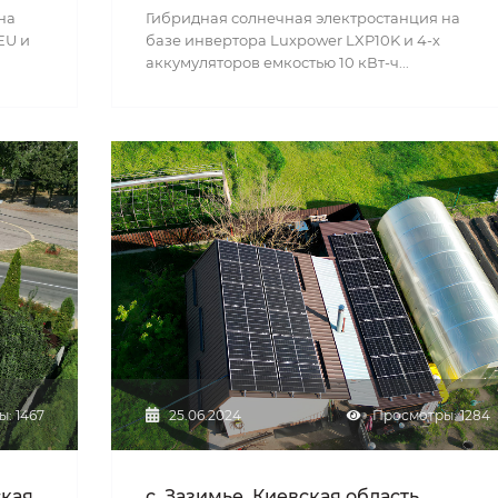
на
Гибридная солнечная электростанция на
EU и
базе инвертора Luxpower LXP10K и 4-х
аккумуляторов емкостью 10 кВт-ч...
: 1467
25.06.2024
Просмотры: 1284
ская
с. Зазимье, Киевская область