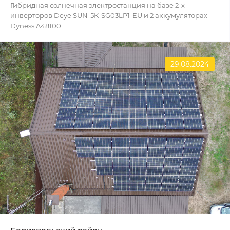
Гибридная солнечная электростанция на базе 2-х
инверторов Deye SUN-5K-SG03LP1-EU и 2 аккумуляторах
Dyness A48100...
29.08.2024