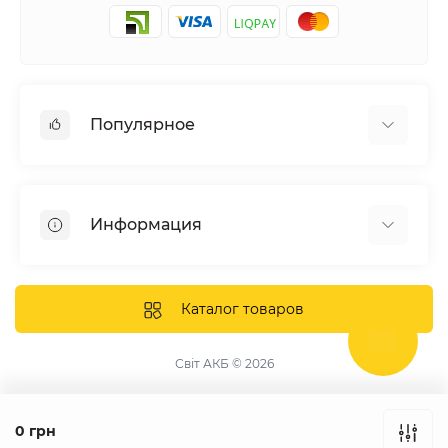
Популярное
Солнечные электростанции
Оборудование
Информация
Системы хранения энергии
Солнечные панели
Наши проекты
Инверторы
Отзывы о нас
Каталог товаров
Аккумуляторы
Доставка и оплата
Крепление фотомодулей
Контакты
Світ АКБ © 2026
Защитное оборудование
Гарантия
Публичная оферта
0 грн
Сборка щитов под заказ