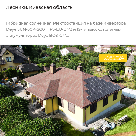
Лесники, Киевская область
Гибридная солнечная электростанция на базе инвертора
Deye SUN-30K-SG01HP3-EU-BM3 и 12-ти высоковольтных
аккумуляторах Deye BOS-GM...
15.08.2024