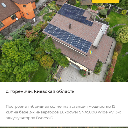
c. Гореничи, Киевская область
Построена гибридная солнечная станция мощностью 15
кВт на базе 3-х инверторов Luxpower SNA5000 Wide PV, 3-х
аккумуляторов Dyness D..