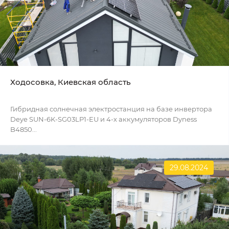
Ходосовка, Киевская область
Гибридная солнечная электростанция на базе инвертора
Deye SUN-6K-SG03LP1-EU и 4-х аккумуляторов Dyness
B4850...
29.08.2024