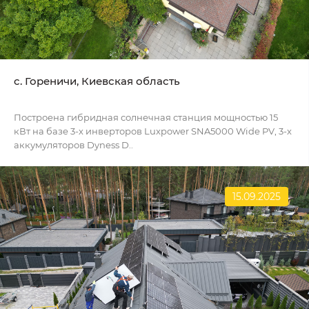
c. Гореничи, Киевская область
Построена гибридная солнечная станция мощностью 15
кВт на базе 3-х инверторов Luxpower SNA5000 Wide PV, 3-х
аккумуляторов Dyness D..
15.09.2025