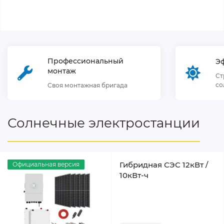
Профессиональный
Э
монтаж
Ст
со
Своя монтажная бригада
Солнечные электростанции
Гибридная СЭС 12кВт /
Официальная версия
10кВт-ч