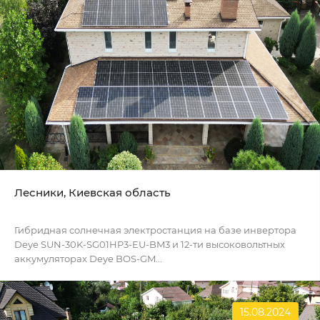
Лесники, Киевская область
Гибридная солнечная электростанция на базе инвертора
Deye SUN-30K-SG01HP3-EU-BM3 и 12-ти высоковольтных
аккумуляторах Deye BOS-GM...
15.08.2024