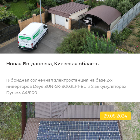
Новая Богдановка, Киевская область
Гибридная солнечная электростанция на базе 2-х
инверторов Deye SUN-5K-SG03LP1-EU и 2 аккумуляторах
Dyness A48100...
29.08.2024