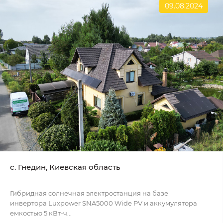
09.08.2024
с. Гнедин, Киевская область
Гибридная солнечная электростанция на базе
инвертора Luxpower SNA5000 Wide PV и аккумулятора
емкостью 5 кВт-ч...