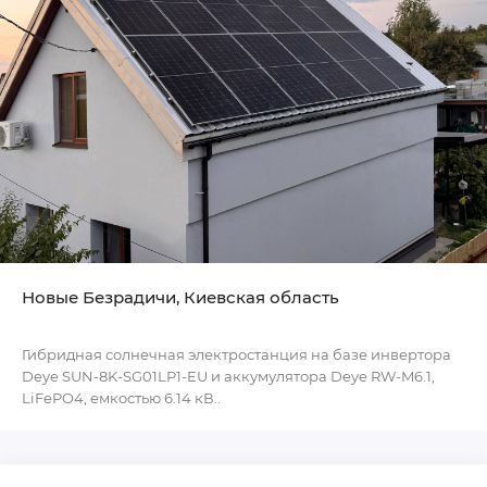
Новые Безрадичи, Киевская область
Гибридная солнечная электростанция на базе инвертора
Deye SUN-8K-SG01LP1-EU и аккумулятора Deye RW-M6.1,
LiFePO4, емкостью 6.14 кВ..