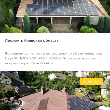
Лесники, Киевская область
Гибридная солнечная электростанция на базе инвертора
Deye SUN-30K-SG01HP3-EU-BM3 и 12-ти высоковольтных
аккумуляторах Deye BOS-GM...
15.08.2024