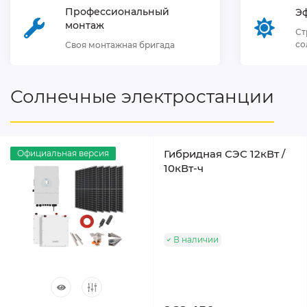
Профессиональный
Э
монтаж
Ст
со
Своя монтажная бригада
Солнечные электростанции
Гибридная СЭС 12кВт /
Официальная версия
10кВт-ч
В наличии