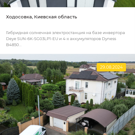
Ходосовка, Киевская область
Гибридная солнечная электростанция на базе инвертора
Deye SUN-6K-SG03LP1-EU и 4-х аккумуляторов Dyness
B4850...
29.08.2024