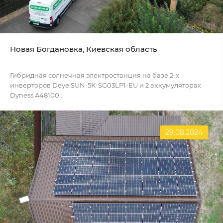
Новая Богдановка, Киевская область
Гибридная солнечная электростанция на базе 2-х
инверторов Deye SUN-5K-SG03LP1-EU и 2 аккумуляторах
Dyness A48100...
29.08.2024