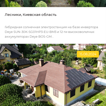
Лесники, Киевская область
Гибридная солнечная электростанция на базе инвертора
Deye SUN-30K-SG01HP3-EU-BM3 и 12-ти высоковольтных
аккумуляторах Deye BOS-GM...
15.08.2024