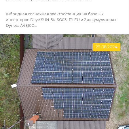
Гибридная солнечная электростанция на базе 2-х
инверторов Deye SUN-5K-SG03LP1-EU и 2 аккумуляторах
Dyness A48100...
29.08.2024