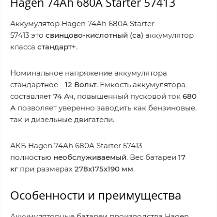
Hagen 74Ah 680A Starter 57413
Аккумулятор Hagen 74Ah 680A Starter
57413 это
свинцово-кислотный (ca)
аккумулятор
класса
стандарт+
.
Номинальное напряжение аккумулятора
стандартное -
12
Вольт
. Емкость аккумулятора
составляет
74 Ач
, повышенный пусковой ток
680
А
позволяет уверенно заводить как бензиновые,
так и дизельные двигатели.
АКБ Hagen 74Ah 680A Starter 57413
полностью
необслуживаемый
. Вес батареи
17
кг
при размерах
278x175x190 мм
.
Особенности и преимущества
Аккумуляторные батареи производства Hagen