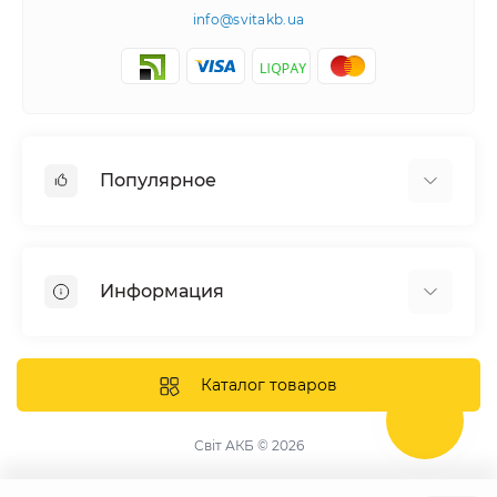
info@svitakb.ua
Популярное
Солнечные электростанции
Оборудование
Информация
Системы хранения энергии
Солнечные панели
Наши проекты
Инверторы
Отзывы о нас
Каталог товаров
Аккумуляторы
Доставка и оплата
Крепление фотомодулей
Контакты
Світ АКБ © 2026
Защитное оборудование
Гарантия