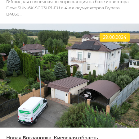
Гибридная солнечная электростанция на базе инвертора
Deye SUN-6K-SG03LP1-EU и 4-х аккумуляторов Dyness
B4850...
29.08.2024
Новая Богдановка, Киевская область