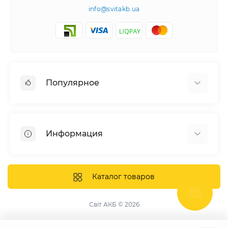
info@svitakb.ua
Популярное
Солнечные электростанции
Оборудование
Информация
Системы хранения энергии
Солнечные панели
Наши проекты
Инверторы
Отзывы о нас
Каталог товаров
Аккумуляторы
Доставка и оплата
Крепление фотомодулей
Контакты
Світ АКБ © 2026
Защитное оборудование
Гарантия