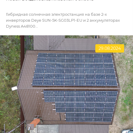
Гибридная солнечная электростанция на базе 2-х
инверторов Deye SUN-5K-SG03LP1-EU и 2 аккумуляторах
Dyness A48100...
29.08.2024