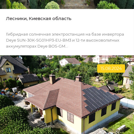
Лесники, Киевская область
Гибридная солнечная электростанция на базе инвертора
Deye SUN-30K-SG01HP3-EU-BM3 и 12-ти высоковольтных
аккумуляторах Deye BOS-GM...
15.08.2024