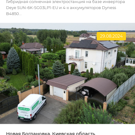
Гибридная солнечная электростанция на базе инвертора
Deye SUN-6K-SG03LP1-EU и 4-х аккумуляторов Dyness
B4850...
29.08.2024
Новая Богдановка, Киевская область