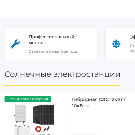
Профессиональный
Э
монтаж
Ст
со
Своя монтажная бригада
Солнечные электростанции
Гибридная СЭС 12кВт /
Официальная версия
10кВт-ч