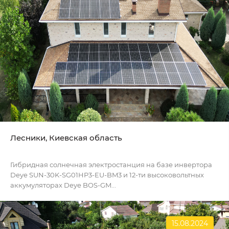
Лесники, Киевская область
Гибридная солнечная электростанция на базе инвертора
Deye SUN-30K-SG01HP3-EU-BM3 и 12-ти высоковольтных
аккумуляторах Deye BOS-GM...
15.08.2024