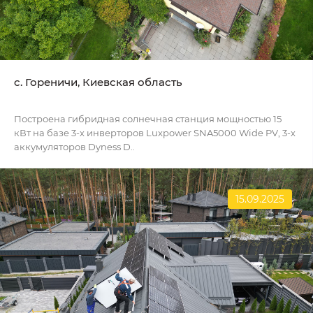
c. Гореничи, Киевская область
Построена гибридная солнечная станция мощностью 15
кВт на базе 3-х инверторов Luxpower SNA5000 Wide PV, 3-х
аккумуляторов Dyness D..
15.09.2025