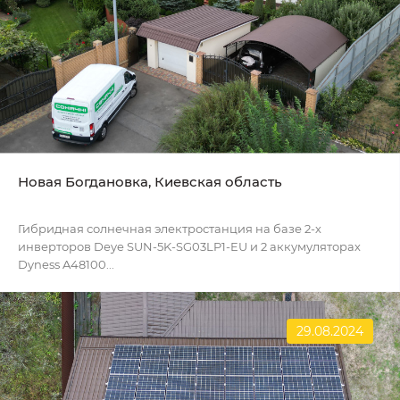
Новая Богдановка, Киевская область
Гибридная солнечная электростанция на базе 2-х
инверторов Deye SUN-5K-SG03LP1-EU и 2 аккумуляторах
Dyness A48100...
29.08.2024