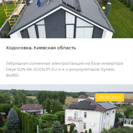
Ходосовка, Киевская область
Гибридная солнечная электростанция на базе инвертора
Deye SUN-6K-SG03LP1-EU и 4-х аккумуляторов Dyness
B4850...
29.08.2024