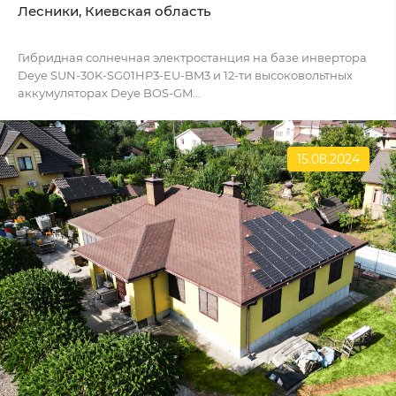
Лесники, Киевская область
Гибридная солнечная электростанция на базе инвертора
Deye SUN-30K-SG01HP3-EU-BM3 и 12-ти высоковольтных
аккумуляторах Deye BOS-GM...
15.08.2024