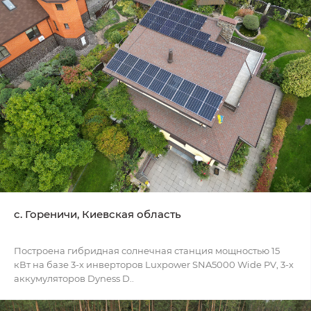
c. Гореничи, Киевская область
Построена гибридная солнечная станция мощностью 15
кВт на базе 3-х инверторов Luxpower SNA5000 Wide PV, 3-х
аккумуляторов Dyness D..