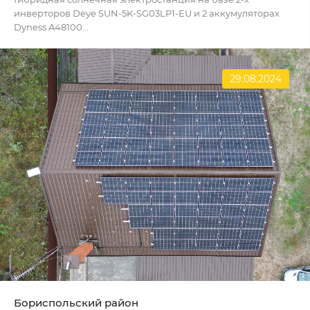
инверторов Deye SUN-5K-SG03LP1-EU и 2 аккумуляторах
Dyness A48100...
29.08.2024
Бориспольский район