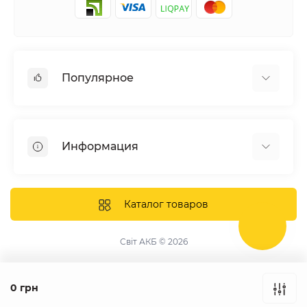
Популярное
Солнечные электростанции
Оборудование
Информация
Системы хранения энергии
Солнечные панели
Наши проекты
Инверторы
Отзывы о нас
Каталог товаров
Аккумуляторы
Доставка и оплата
Крепление фотомодулей
Контакты
Світ АКБ © 2026
Защитное оборудование
Гарантия
Публичная оферта
0 грн
Сборка щитов под заказ