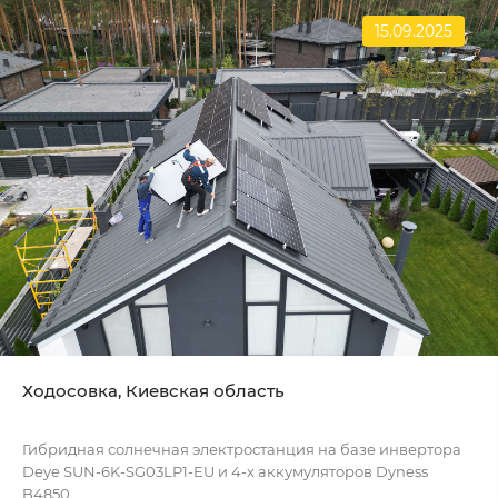
15.09.2025
Ходосовка, Киевская область
Гибридная солнечная электростанция на базе инвертора
Deye SUN-6K-SG03LP1-EU и 4-х аккумуляторов Dyness
B4850...