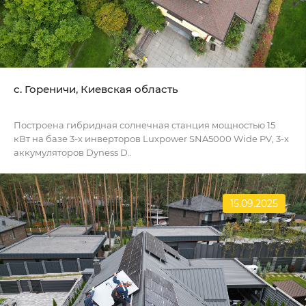
c. Гореничи, Киевская область
Построена гибридная солнечная станция мощностью 15
кВт на базе 3-х инверторов Luxpower SNA5000 Wide PV, 3-х
аккумуляторов Dyness D..
15.09.2025