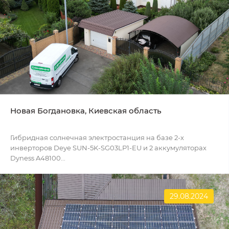
Новая Богдановка, Киевская область
Гибридная солнечная электростанция на базе 2-х
инверторов Deye SUN-5K-SG03LP1-EU и 2 аккумуляторах
Dyness A48100...
29.08.2024