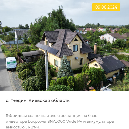
09.08.2024
с. Гнедин, Киевская область
Гибридная солнечная электростанция на базе
инвертора Luxpower SNA5000 Wide PV и аккумулятора
емкостью 5 кВт-ч...