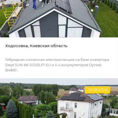
Ходосовка, Киевская область
Гибридная солнечная электростанция на базе инвертора
Deye SUN-6K-SG03LP1-EU и 4-х аккумуляторов Dyness
B4850...
29.08.2024