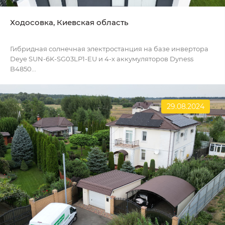
Ходосовка, Киевская область
Гибридная солнечная электростанция на базе инвертора
Deye SUN-6K-SG03LP1-EU и 4-х аккумуляторов Dyness
B4850...
29.08.2024