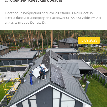
c. Гореничи, Киевская область
Построена гибридная солнечная станция мощностью 15
кВт на базе 3-х инверторов Luxpower SNA5000 Wide PV, 3-х
аккумуляторов Dyness D..
15.09.2025