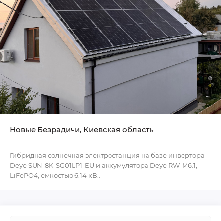
Новые Безрадичи, Киевская область
Гибридная солнечная электростанция на базе инвертора
Deye SUN-8K-SG01LP1-EU и аккумулятора Deye RW-M6.1,
LiFePO4, емкостью 6.14 кВ..