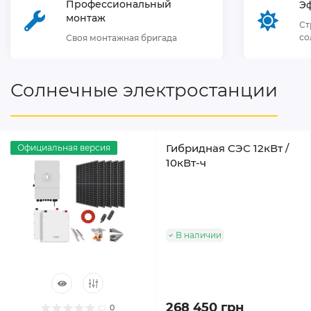
Профессиональный
Э
монтаж
Ст
со
Своя монтажная бригада
Солнечные электростанции
Гибридная СЭС 12кВт /
Официальная версия
10кВт-ч
В наличии
268 450 грн
0