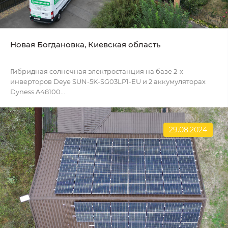
Новая Богдановка, Киевская область
Гибридная солнечная электростанция на базе 2-х
инверторов Deye SUN-5K-SG03LP1-EU и 2 аккумуляторах
Dyness A48100...
29.08.2024