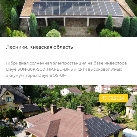
Лесники, Киевская область
Гибридная солнечная электростанция на базе инвертора
Deye SUN-30K-SG01HP3-EU-BM3 и 12-ти высоковольтных
аккумуляторах Deye BOS-GM...
15.08.2024