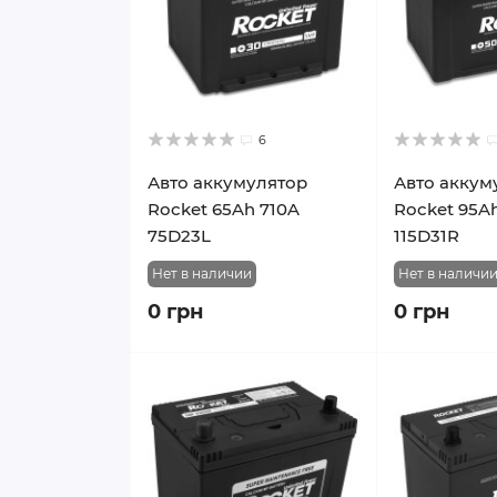
6
Авто аккумулятор
Авто аккум
Rocket 65Ah 710A
Rocket 95A
75D23L
115D31R
Нет в наличии
Нет в наличи
0 грн
0 грн