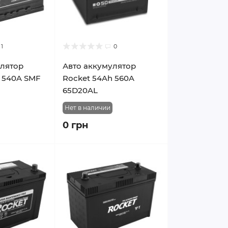
1
0
улятор
Авто аккумулятор
 540A SMF
Rocket 54Ah 560A
65D20AL
Нет в наличии
0 грн