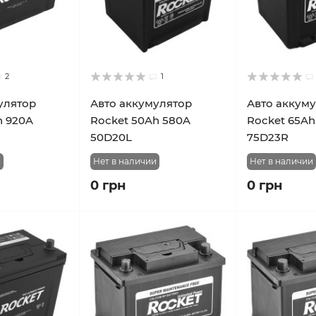
2
1
улятор
Авто аккумулятор
Авто аккум
h 920A
Rocket 50Ah 580A
Rocket 65Ah
50D20L
75D23R
и
Нет в наличии
Нет в наличии
0 грн
0 грн