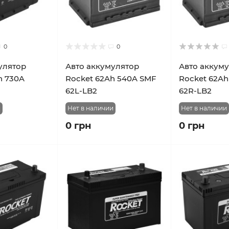
0
0
улятор
Авто аккумулятор
Авто аккум
h 730A
Rocket 62Ah 540A SMF
Rocket 62Ah
62L-LB2
62R-LB2
и
Нет в наличии
Нет в наличии
0 грн
0 грн