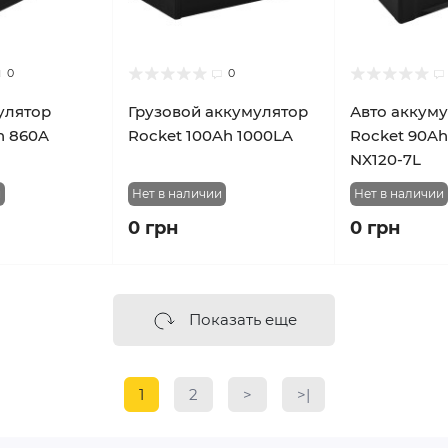
0
0
улятор
Грузовой аккумулятор
Авто аккум
h 860A
Rocket 100Ah 1000LA
Rocket 90Ah
NX120-7L
и
Нет в наличии
Нет в наличии
0 грн
0 грн
Показать еще
1
2
>
>|