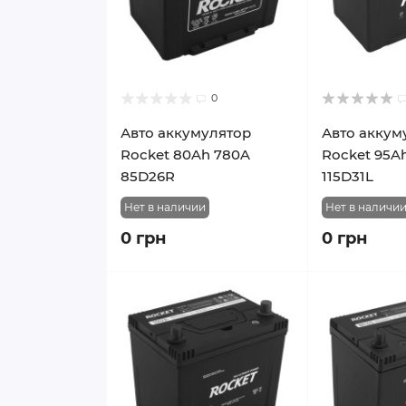
0
Авто аккумулятор
Авто аккум
Rocket 80Ah 780A
Rocket 95A
85D26R
115D31L
Нет в наличии
Нет в наличи
0 грн
0 грн