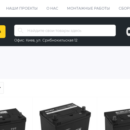
НАШИ ПРОЕКТЫ
О НАС
МОНТАЖНЫЕ РАБОТЫ
СБОР
в
Офис:
Киев, ул. Срибнокильская 12