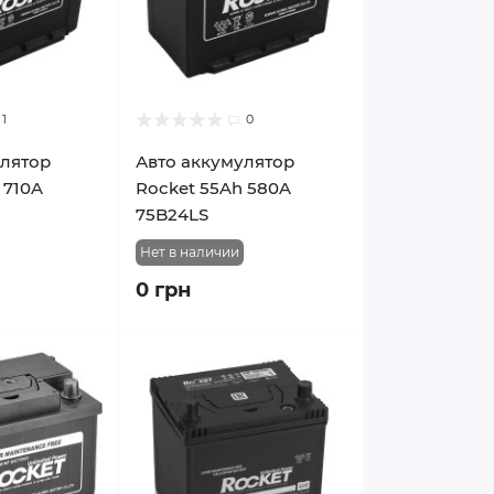
1
0
улятор
Авто аккумулятор
 710A
Rocket 55Ah 580A
75B24LS
Нет в наличии
0 грн