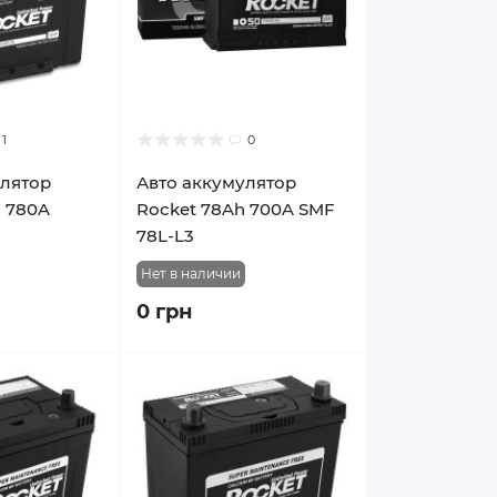
1
0
улятор
Авто аккумулятор
h 780A
Rocket 78Ah 700A SMF
78L-L3
Нет в наличии
0 грн