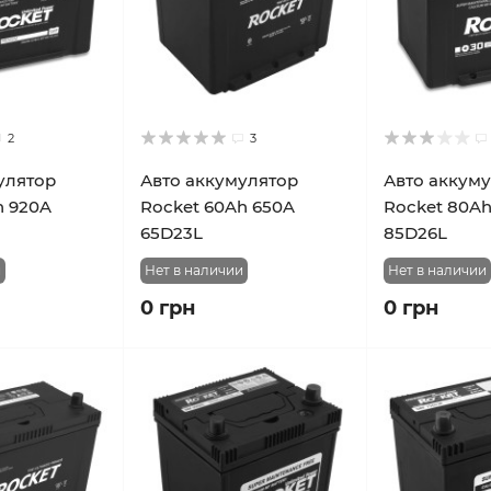
2
3
улятор
Авто аккумулятор
Авто аккум
h 920A
Rocket 60Ah 650A
Rocket 80A
65D23L
85D26L
и
Нет в наличии
Нет в наличии
0 грн
0 грн