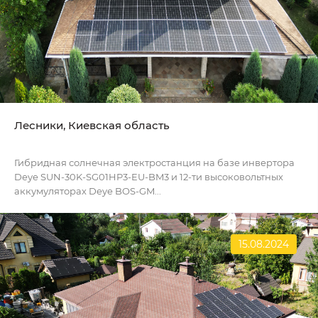
Лесники, Киевская область
Гибридная солнечная электростанция на базе инвертора
Deye SUN-30K-SG01HP3-EU-BM3 и 12-ти высоковольтных
аккумуляторах Deye BOS-GM...
15.08.2024