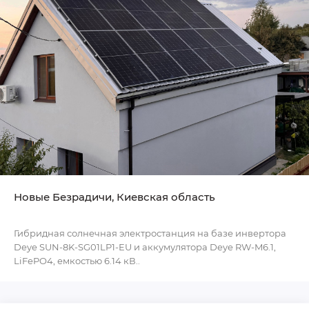
Новые Безрадичи, Киевская область
Гибридная солнечная электростанция на базе инвертора
Deye SUN-8K-SG01LP1-EU и аккумулятора Deye RW-M6.1,
LiFePO4, емкостью 6.14 кВ..