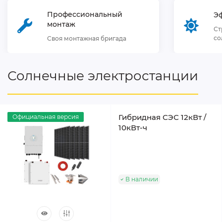
Профессиональный
Э
монтаж
Ст
со
Своя монтажная бригада
Солнечные электростанции
Гибридная СЭС 12кВт /
Официальная версия
10кВт-ч
В наличии