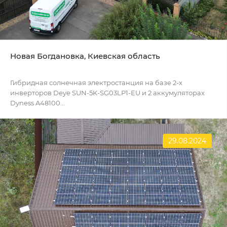
Новая Богдановка, Киевская область
Гибридная солнечная электростанция на базе 2-х
инверторов Deye SUN-5K-SG03LP1-EU и 2 аккумуляторах
Dyness A48100...
29.08.2024