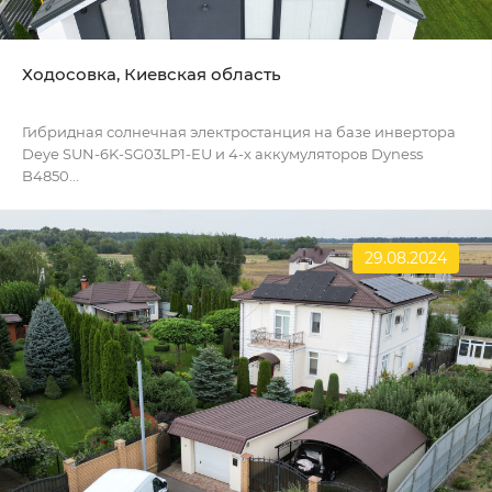
Ходосовка, Киевская область
Гибридная солнечная электростанция на базе инвертора
Deye SUN-6K-SG03LP1-EU и 4-х аккумуляторов Dyness
B4850...
29.08.2024