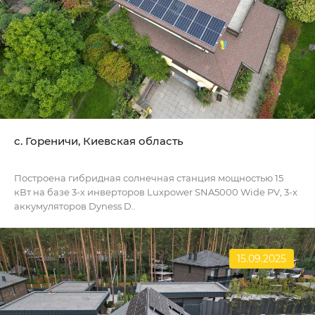
c. Гореничи, Киевская область
Построена гибридная солнечная станция мощностью 15
кВт на базе 3-х инверторов Luxpower SNA5000 Wide PV, 3-х
аккумуляторов Dyness D..
15.09.2025