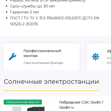
Радиус изгиба: ≥7.5× внешний диаметр
Срок службы: до 30 лет
Гарантия: 5 лет
ГОСТ / ТУ: ТУ У 31.3-31549003-015:2007, ДСТУ EN
50525-2-31:2015
Профессиональный
Э
монтаж
Ст
со
Своя монтажная бригада
Солнечные электростанции
Гибридная СЭС 12кВт /
Официальная версия
10кВт-ч