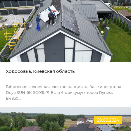
Ходосовка, Киевская область
Гибридная солнечная электростанция на базе инвертора
Deye SUN-6K-SG03LP1-EU и 4-х аккумуляторов Dyness
B4850...
29.08.2024