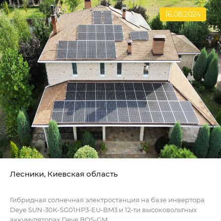
16.08.2024
Лесники, Киевская область
Гибридная солнечная электростанция на базе инвертора
Deye SUN-30K-SG01HP3-EU-BM3 и 12-ти высоковольтных
аккумуляторах Deye BOS-GM...