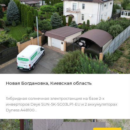
Новая Богдановка, Киевская область
Гибридная солнечная электростанция на базе 2-х
инверторов Deye SUN-5K-SG03LP1-EU и 2 аккумуляторах
Dyness A48100...