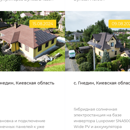
15.08.2024
09.08.20
Гнедин, Киевская область
с. Гнедин, Киевская обла
Гибридная солнечная
электростанция на базе
ановка и подключение
инвертора Luxpower SNA50
нечных панелей к уже
Wide PV и аккумулятора