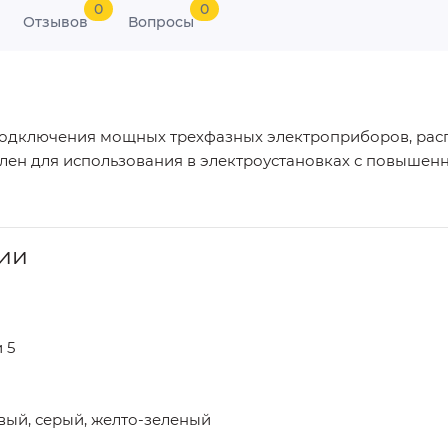
0
0
Отзывов
Вопросы
подключения мощных трехфазных электроприборов, рас
н для использования в электроустановках с повышенно
ии
 5
вый, серый, желто-зеленый