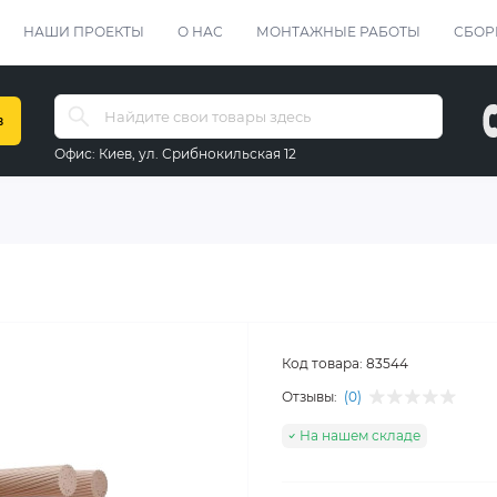
НАШИ ПРОЕКТЫ
О НАС
МОНТАЖНЫЕ РАБОТЫ
СБОР
в
Офис:
Киев, ул. Срибнокильская 12
Код товара:
83544
Отзывы:
(0)
На нашем складе