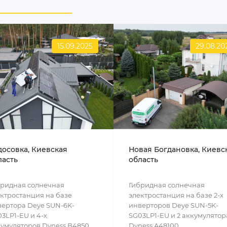
15.09.2025
29.08.20
досовка, Киевская
Новая Богдановка, Киевс
ласть
область
бридная солнечная
Гибридная солнечная
ктростанция на базе
электростанция на базе 2-х
ертора Deye SUN-6K-
инверторов Deye SUN-5K-
3LP1-EU и 4-х
SG03LP1-EU и 2 аккумулятор
умуляторов Dyness B4850...
Dyness A48100...