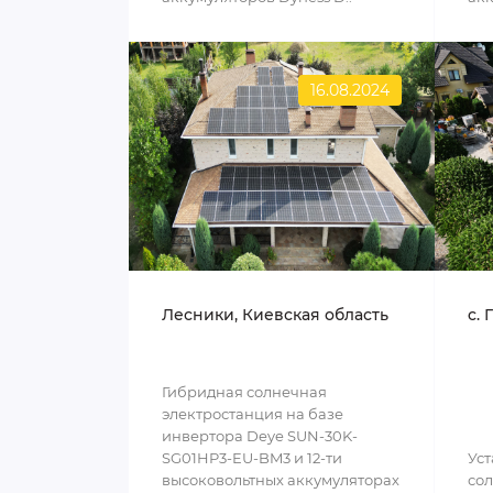
16.08.2024
Лесники, Киевская область
c. 
Гибридная солнечная
электростанция на базе
инвертора Deye SUN-30K-
SG01HP3-EU-BM3 и 12-ти
Уст
высоковольтных аккумуляторах
сол