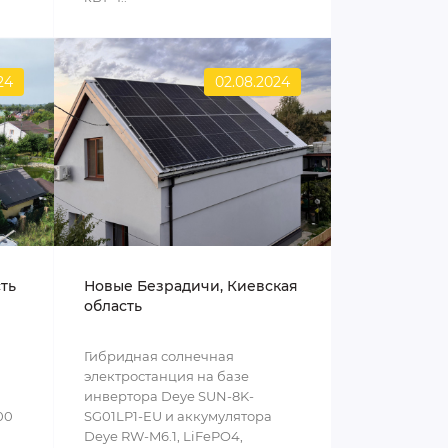
24
02.08.2024
сть
Новые Безрадичи, Киевская
область
Гибридная солнечная
электростанция на базе
инвертора Deye SUN-8K-
00
SG01LP1-EU и аккумулятора
Deye RW-M6.1, LiFePO4,