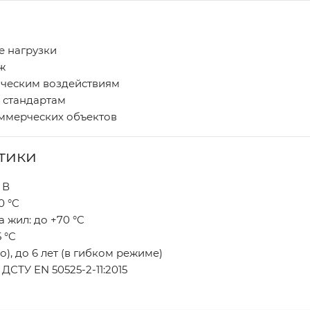
 нагрузки
ж
ническим воздействиям
 стандартам
ммерческих объектов
тики
 В
0 °C
 жил: до +70 °C
 °C
о), до 6 лет (в гибком режиме)
, ДСТУ EN 50525-2-11:2015