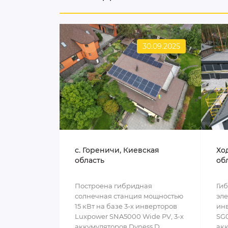
30.09.2025
c. Гореничи, Киевская
Хо
область
об
Построена гибридная
Ги
солнечная станция мощностью
эле
15 кВт на базе 3-х инверторов
инв
Luxpower SNA5000 Wide PV, 3-х
SG0
аккумуляторов Dyness D..
акк