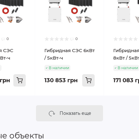
0
0
я СЭС
Гибридная СЭС 6кВт
Гибридна
кВт-ч
/ 5кВт-ч
8кВт / 5кВ
и
В наличии
В наличии
 грн
130 853 грн
171 083 
Показать еще
е объекты