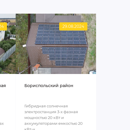
24
29.08.2024
кая
Бориспольский район
Гибридная солнечная
электростанция 3-х фазная
мощностью 20 кВт и
ах
аккумуляторами емкостью 20
кВт-ч..