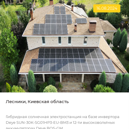
16.08.2024
Лесники, Киевская область
Гибридная солнечная электростанция на базе инвертора
Deye SUN-30K-SG01HP3-EU-BM3 и 12-ти высоковольтных
аккумуляторах Deye BOS-GM...