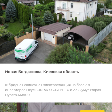
Новая Богдановка, Киевская область
Гибридная солнечная электростанция на базе 2-х
инверторов Deye SUN-5K-SG03LP1-EU и 2 аккумуляторах
Dyness A48100...