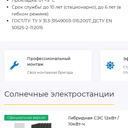
Прокладка: от –5 °C
Срок службы: до 10 лет (стационарно), до 6 лет (в
гибком режиме)
ГОСТ/ТУ: ТУ У 31.3-31549003-015:2007, ДСТУ EN
50525-2-11:2015
Профессиональный
Э
монтаж
Ст
со
Своя монтажная бригада
Солнечные электростанции
Гибридная СЭС 12кВт /
Официальная версия
10кВт-ч