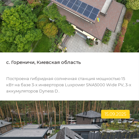
c. Гореничи, Киевская область
Построена гибридная солнечная станция мощностью 15
кВт на базе 3-х инверторов Luxpower SNA5000 Wide PV, 3-х
аккумуляторов Dyness D..
15.09.2025