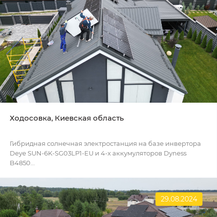
Ходосовка, Киевская область
Гибридная солнечная электростанция на базе инвертора
Deye SUN-6K-SG03LP1-EU и 4-х аккумуляторов Dyness
B4850...
29.08.2024