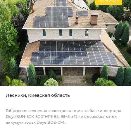
16.08.2024
Лесники, Киевская область
Гибридная солнечная электростанция на базе инвертора
Deye SUN-30K-SG01HP3-EU-BM3 и 12-ти высоковольтных
аккумуляторах Deye BOS-GM...