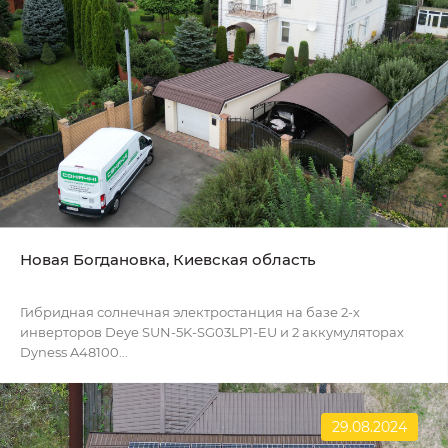
Новая Богдановка, Киевская область
Гибридная солнечная электростанция на базе 2-х
инверторов Deye SUN-5K-SG03LP1-EU и 2 аккумуляторах
Dyness A48100...
29.08.2024