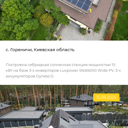
c. Гореничи, Киевская область
Построена гибридная солнечная станция мощностью 15
кВт на базе 3-х инверторов Luxpower SNA5000 Wide PV, 3-х
аккумуляторов Dyness D..
15.09.2025