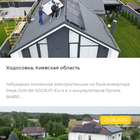
Ходосовка, Киевская область
Гибридная солнечная электростанция на базе инвертора
Deye SUN-6K-SG03LP1-EU и 4-х аккумуляторов Dyness
B4850...
29.08.2024