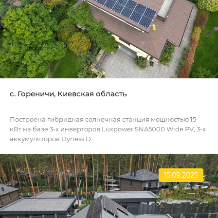
c. Гореничи, Киевская область
Построена гибридная солнечная станция мощностью 15
кВт на базе 3-х инверторов Luxpower SNA5000 Wide PV, 3-х
аккумуляторов Dyness D..
15.09.2025