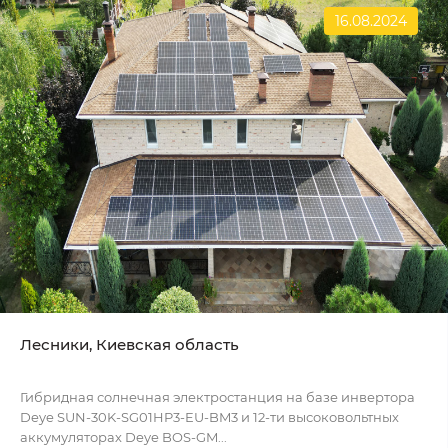
16.08.2024
Лесники, Киевская область
Гибридная солнечная электростанция на базе инвертора
Deye SUN-30K-SG01HP3-EU-BM3 и 12-ти высоковольтных
аккумуляторах Deye BOS-GM...