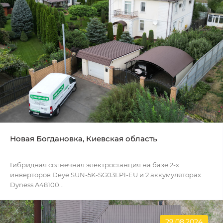
Новая Богдановка, Киевская область
Гибридная солнечная электростанция на базе 2-х
инверторов Deye SUN-5K-SG03LP1-EU и 2 аккумуляторах
Dyness A48100...
29.08.2024