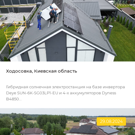
Ходосовка, Киевская область
Гибридная солнечная электростанция на базе инвертора
Deye SUN-6K-SG03LP1-EU и 4-х аккумуляторов Dyness
B4850...
29.08.2024