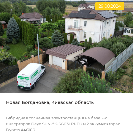
29.08.2024
Новая Богдановка, Киевская область
Гибридная солнечная электростанция на базе 2-х
инверторов Deye SUN-5K-SG03LP1-EU и 2 аккумуляторах
Dyness A48100...