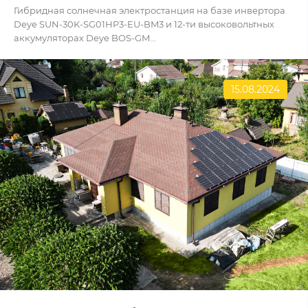
Гибридная солнечная электростанция на базе инвертора
Deye SUN-30K-SG01HP3-EU-BM3 и 12-ти высоковольтных
аккумуляторах Deye BOS-GM...
15.08.2024