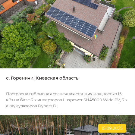
c. Гореничи, Киевская область
Построена гибридная солнечная станция мощностью 15
кВт на базе 3-х инверторов Luxpower SNA5000 Wide PV, 3-х
аккумуляторов Dyness D..
15.09.2025