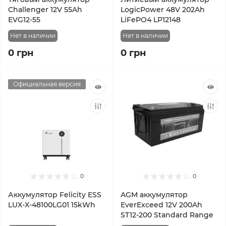
Challenger 12V 55Ah
LogicPower 48V 202Ah
EVG12-55
LiFePO4 LP12148
Нет в наличии
Нет в наличии
0 грн
0 грн
Официальная версия
0
0
Аккумулятор Felicity ESS
AGM аккумулятор
LUX-X-48100LG01 15kWh
EverExceed 12V 200Ah
ST12-200 Standard Range