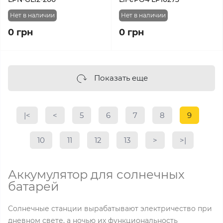
Нет в наличии
Нет в наличии
0 грн
0 грн
Показать еще
|<
<
5
6
7
8
9
10
11
12
13
>
>|
Аккумулятор для солнечных
батарей
Солнечные станции вырабатывают электричество при
дневном свете, а ночью их функциональность