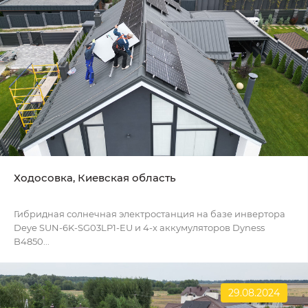
Ходосовка, Киевская область
Гибридная солнечная электростанция на базе инвертора
Deye SUN-6K-SG03LP1-EU и 4-х аккумуляторов Dyness
B4850...
29.08.2024