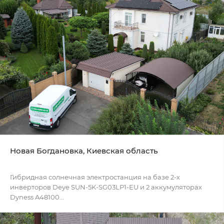
Новая Богдановка, Киевская область
Гибридная солнечная электростанция на базе 2-х
инверторов Deye SUN-5K-SG03LP1-EU и 2 аккумуляторах
Dyness A48100...