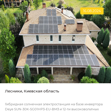
16.08.2024
Лесники, Киевская область
Гибридная солнечная электростанция на базе инвертора
Deye SUN-30K-SG01HP3-EU-BM3 и 12-ти высоковольтных