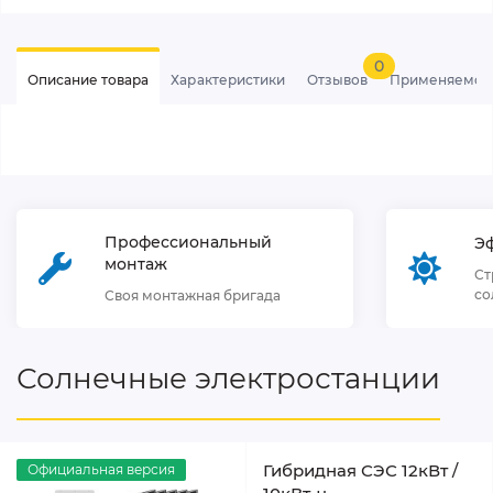
0
Описание товара
Характеристики
Отзывов
Применяемос
Профессиональный
Э
монтаж
Ст
со
Своя монтажная бригада
Солнечные электростанции
Гибридная СЭС 12кВт /
Официальная версия