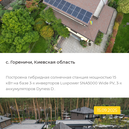
c. Гореничи, Киевская область
Построена гибридная солнечная станция мощностью 15
кВт на базе 3-х инверторов Luxpower SNA5000 Wide PV, 3-х
аккумуляторов Dyness D..
15.09.2025