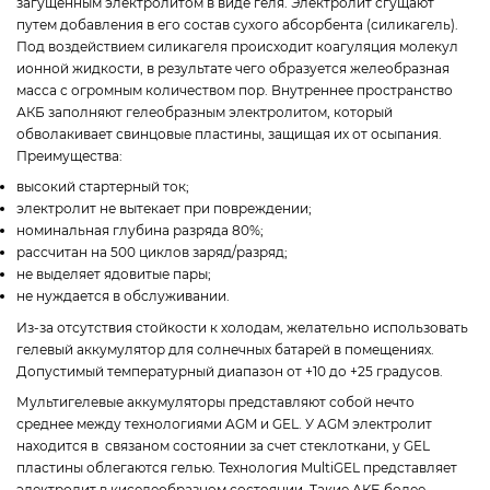
загущенным электролитом в виде геля. Электролит сгущают
путем добавления в его состав сухого абсорбента (силикагель).
Под воздействием силикагеля происходит коагуляция молекул
ионной жидкости, в результате чего образуется желеобразная
масса с огромным количеством пор. Внутреннее пространство
АКБ заполняют гелеобразным электролитом, который
обволакивает свинцовые пластины, защищая их от осыпания.
Преимущества:
высокий стартерный ток;
электролит не вытекает при повреждении;
номинальная глубина разряда 80%;
рассчитан на 500 циклов заряд/разряд;
не выделяет ядовитые пары;
не нуждается в обслуживании.
Из-за отсутствия стойкости к холодам, желательно использовать
гелевый аккумулятор для солнечных батарей в помещениях.
Допустимый температурный диапазон от +10 до +25 градусов.
Мультигелевые аккумуляторы представляют собой нечто
среднее между технологиями AGM и GEL. У AGM электролит
находится в связаном состоянии за счет стеклоткани, у GEL
пластины облегаются гелью. Технология MultiGEL представляет
электролит в киселеобразном состоянии. Такие АКБ более