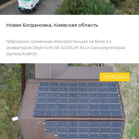
Новая Богдановка, Киевская область
Гибридная солнечная электростанция на базе 2-х
инверторов Deye SUN-5K-SG03LP1-EU и 2 аккумуляторах
Dyness A48100...
29.08.2024