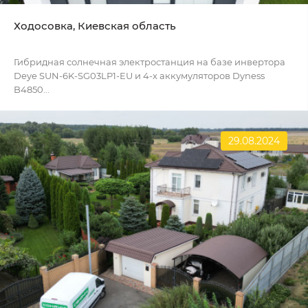
Ходосовка, Киевская область
Гибридная солнечная электростанция на базе инвертора
Deye SUN-6K-SG03LP1-EU и 4-х аккумуляторов Dyness
B4850...
29.08.2024