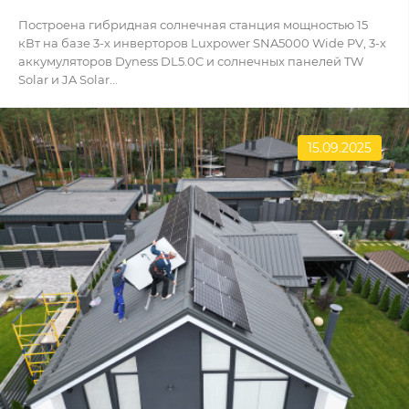
Построена гибридная солнечная станция мощностью 15
кВт на базе 3-х инверторов Luxpower SNA5000 Wide PV, 3-х
аккумуляторов Dyness DL5.0C и солнечных панелей TW
Solar и JA Solar...
15.09.2025