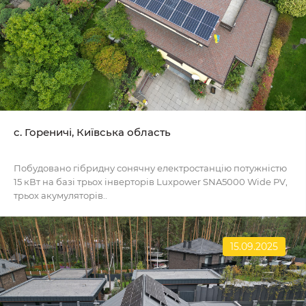
c. Гореничі, Київська область
Побудовано гібридну сонячну електростанцію потужністю
15 кВт на базі трьох інверторів Luxpower SNA5000 Wide PV,
трьох акумуляторів..
15.09.2025