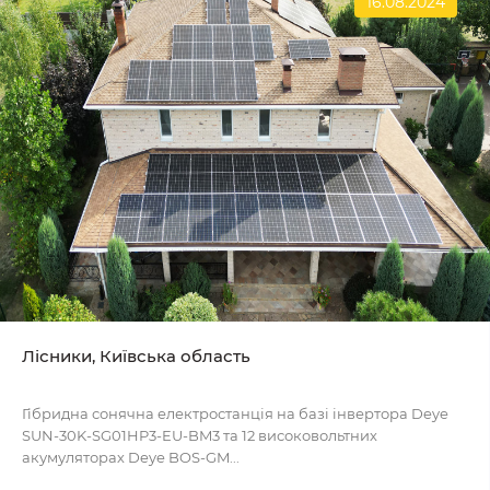
16.08.2024
Лісники, Київська область
Гібридна сонячна електростанція на базі інвертора Deye
SUN-30K-SG01HP3-EU-BM3 та 12 високовольтних
акумуляторах Deye BOS-GM...