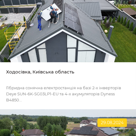
Ходосівка, Київська область
Гібридна сонячна електростанція на базі 2-х інверторів
Deye SUN-6K-SG03LP1-EU та 4-х акумуляторів Dyness
B4850...
29.08.2024