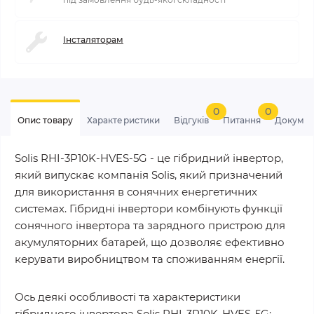
Інсталяторам
0
0
Опис товару
Характеристики
Відгуків
Питання
Докумен
Solis RHI-3P10K-HVES-5G - це гібридний інвертор,
який випускає компанія Solis, який призначений
для використання в сонячних енергетичних
системах. Гібридні інвертори комбінують функції
сонячного інвертора та зарядного пристрою для
акумуляторних батарей, що дозволяє ефективно
керувати виробництвом та споживанням енергії.
Ось деякі особливості та характеристики
гібридного інвертора Solis RHI-3P10K-HVES-5G: