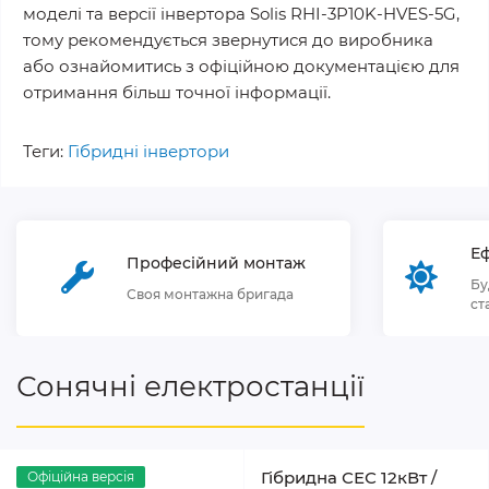
моделі та версії інвертора Solis RHI-3P10K-HVES-5G,
тому рекомендується звернутися до виробника
або ознайомитись з офіційною документацією для
отримання більш точної інформації.
Теги:
Гібридні інвертори
Еф
Професійний монтаж
Бу
Своя монтажна бригада
ст
Сонячні електростанції
Гібридна СЕС 12кВт /
Офіційна версія