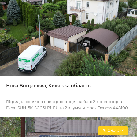
Нова Богданівка, Київська область
Гібридна сонячна електростанція на базі 2-х інверторів
Deye SUN-5K-SG03LP1-EU та 2 акумуляторах Dyness A48100...
29.08.2024