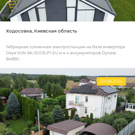
Ходосовка, Киевская область
Гибридная солнечная электростанция на базе инвертора
Deye SUN-6K-SG03LP1-EU и 4-х аккумуляторов Dyness
B4850...
29.08.2024