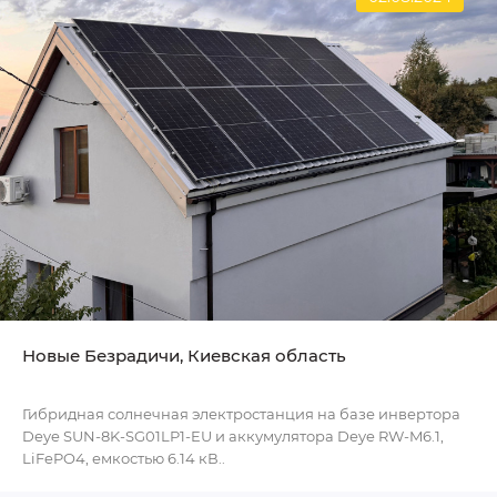
Новые Безрадичи, Киевская область
Гибридная солнечная электростанция на базе инвертора
Deye SUN-8K-SG01LP1-EU и аккумулятора Deye RW-M6.1,
LiFePO4, емкостью 6.14 кВ..