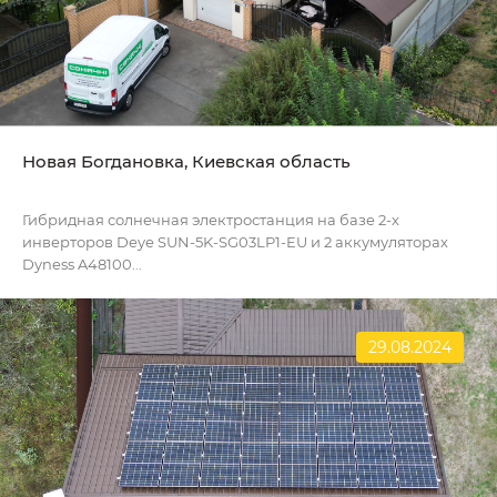
Новая Богдановка, Киевская область
Гибридная солнечная электростанция на базе 2-х
инверторов Deye SUN-5K-SG03LP1-EU и 2 аккумуляторах
Dyness A48100...
29.08.2024