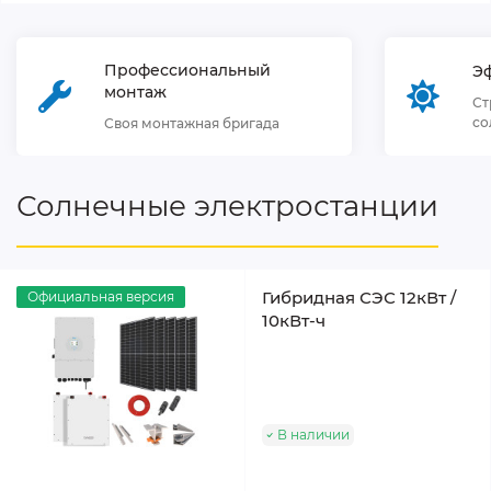
Профессиональный
Э
монтаж
Ст
со
Своя монтажная бригада
Солнечные электростанции
Гибридная СЭС 12кВт /
Официальная версия
10кВт-ч
В наличии