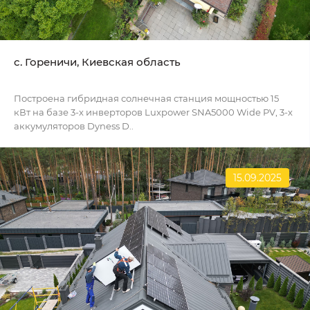
c. Гореничи, Киевская область
Построена гибридная солнечная станция мощностью 15
кВт на базе 3-х инверторов Luxpower SNA5000 Wide PV, 3-х
аккумуляторов Dyness D..
15.09.2025