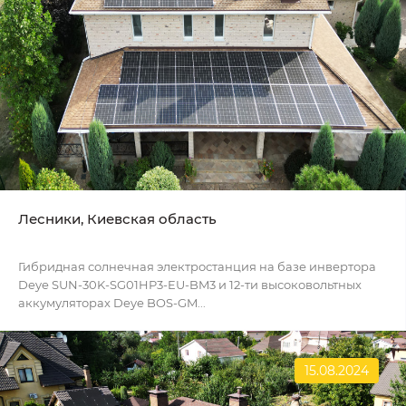
Лесники, Киевская область
Гибридная солнечная электростанция на базе инвертора
Deye SUN-30K-SG01HP3-EU-BM3 и 12-ти высоковольтных
аккумуляторах Deye BOS-GM...
15.08.2024