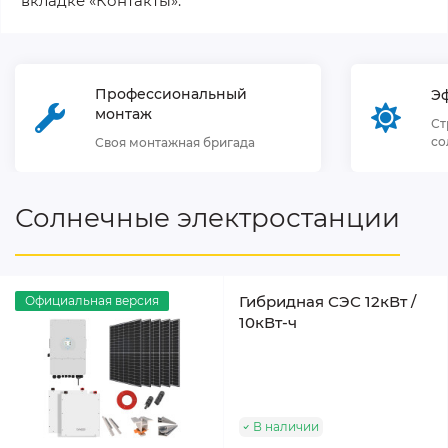
вкладке «Контакты».
Профессиональный
Э
монтаж
Ст
со
Своя монтажная бригада
Солнечные электростанции
Гибридная СЭС 12кВт /
Официальная версия
10кВт-ч
В наличии