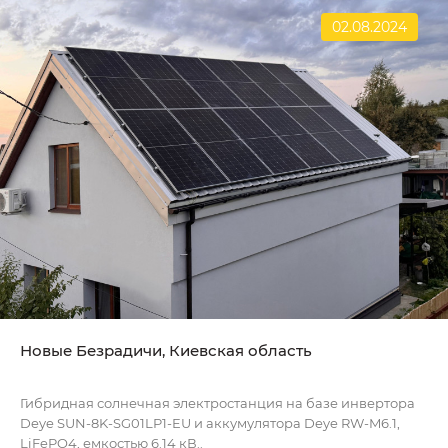
02.08.2024
Новые Безрадичи, Киевская область
Гибридная солнечная электростанция на базе инвертора
Deye SUN-8K-SG01LP1-EU и аккумулятора Deye RW-M6.1,
LiFePO4, емкостью 6.14 кВ..