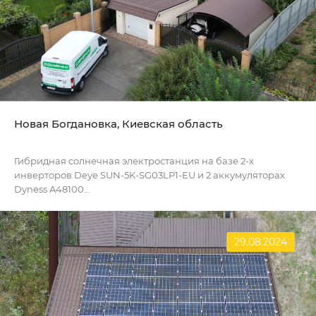
Новая Богдановка, Киевская область
Гибридная солнечная электростанция на базе 2-х
инверторов Deye SUN-5K-SG03LP1-EU и 2 аккумуляторах
Dyness A48100...
29.08.2024