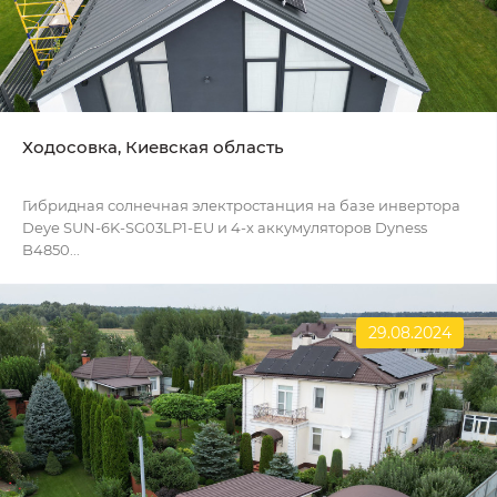
Ходосовка, Киевская область
Гибридная солнечная электростанция на базе инвертора
Deye SUN-6K-SG03LP1-EU и 4-х аккумуляторов Dyness
B4850...
29.08.2024