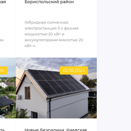
кая
Бориспольский район
Гибридная солнечная
электростанция 3-х фазная
мощностью 20 кВт и
ах
аккумуляторами емкостью 20
кВт-ч..
24
02.08.2024
сть
Новые Безрадичи, Киевская