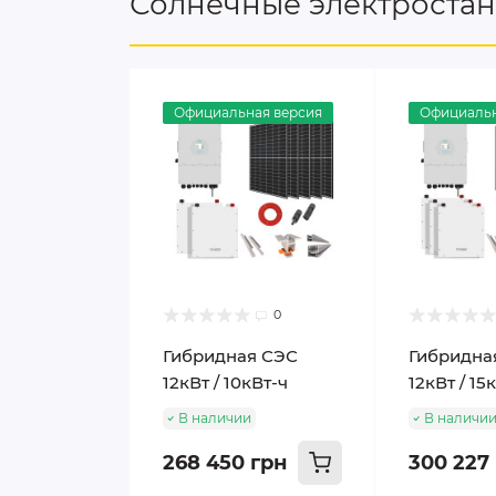
Солнечные электроста
Официальная версия
Официальн
0
Гибридная СЭС
Гибридна
12кВт / 10кВт-ч
12кВт / 15
В наличии
В наличи
268 450 грн
300 227