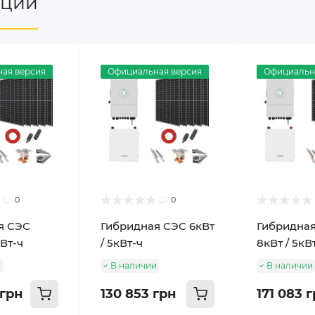
нции
ая версия
Официальная версия
Официальн
0
0
я СЭС
Гибридная СЭС 6кВт
Гибридна
кВт-ч
/ 5кВт-ч
8кВт / 5кВ
и
В наличии
В наличии
 грн
130 853 грн
171 083 