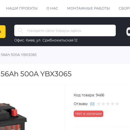
НАШИ ПРОЕКТЫ
О НАС
МОНТАЖНЫЕ РАБОТЫ
СБОР
в
Офис:
Киев, ул. Срибнокильская 12
 56Ah 500A YBX3065
a 56Ah 500A YBX3065
Код товара:
9466
Отзывы:
(0)
Нет в наличии