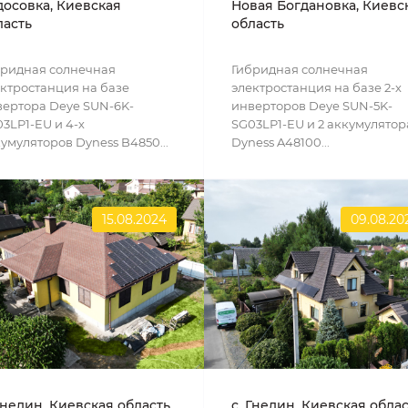
досовка, Киевская
Новая Богдановка, Киевс
ласть
область
бридная солнечная
Гибридная солнечная
ктростанция на базе
электростанция на базе 2-х
ертора Deye SUN-6K-
инверторов Deye SUN-5K-
3LP1-EU и 4-х
SG03LP1-EU и 2 аккумулятор
умуляторов Dyness B4850...
Dyness A48100...
15.08.2024
09.08.20
Гнедин, Киевская область
с. Гнедин, Киевская обла