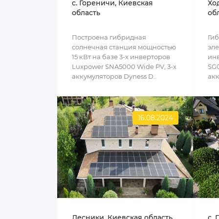
c. Гореничи, Киевская
Хо
область
об
Построена гибридная
Ги
солнечная станция мощностью
эле
15 кВт на базе 3-х инверторов
инв
Luxpower SNA5000 Wide PV, 3-х
SG0
аккумуляторов Dyness D..
акк
16.08.2024
Лесники, Киевская область
c. 