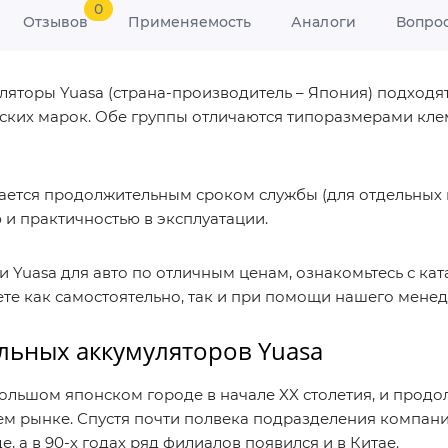
0
Отзывов
Применяемость
Аналоги
Вопро
торы Yuasa (страна-производитель – Япония) подходят
ских марок. Обе группы отличаются типоразмерами клем
ается продолжительным сроком службы (для отдельных
ю и практичностью в эксплуатации.
 Yuasa для авто по отличным ценам, ознакомьтесь с ка
те как самостоятельно, так и при помощи нашего мене
ьных аккумуляторов Yuasa
ольшом японском городе в начале XX столетия, и прод
ем рынке. Спустя почти полвека подразделения компании
 а в 90-х годах ряд филиалов появился и в Китае.