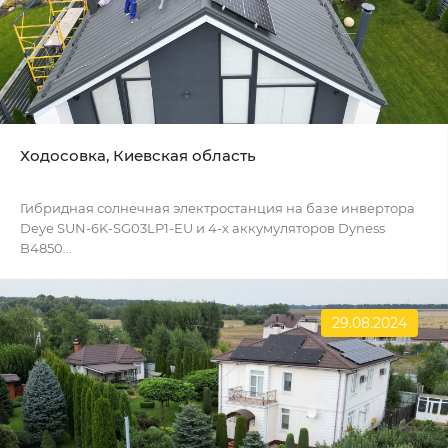
Ходосовка, Киевская область
Гибридная солнечная электростанция на базе инвертора
Deye SUN-6K-SG03LP1-EU и 4-х аккумуляторов Dyness
B4850...
29.08.2024