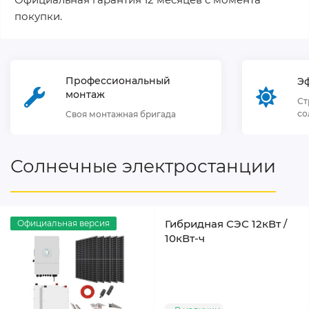
покупки.
Профессиональный
Э
монтаж
Ст
со
Своя монтажная бригада
Солнечные электростанции
Гибридная СЭС 12кВт /
Официальная версия
10кВт-ч