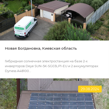
Новая Богдановка, Киевская область
Гибридная солнечная электростанция на базе 2-х
инверторов Deye SUN-5K-SG03LP1-EU и 2 аккумуляторах
Dyness A48100...
29.08.2024