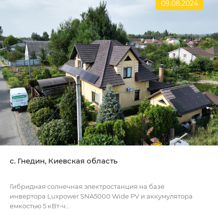
09.08.2024
с. Гнедин, Киевская область
Гибридная солнечная электростанция на базе
инвертора Luxpower SNA5000 Wide PV и аккумулятора
емкостью 5 кВт-ч...