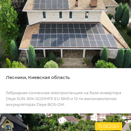
Лесники, Киевская область
Гибридная солнечная электростанция на базе инвертора
Deye SUN-30K-SG01HP3-EU-BM3 и 12-ти высоковольтных
аккумуляторах Deye BOS-GM...
15.08.2024