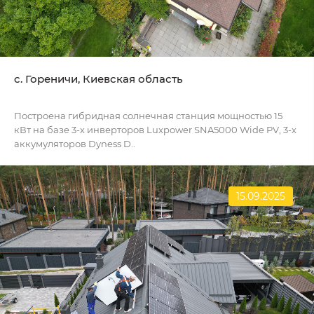
c. Гореничи, Киевская область
Построена гибридная солнечная станция мощностью 15
кВт на базе 3-х инверторов Luxpower SNA5000 Wide PV, 3-х
аккумуляторов Dyness D..
15.09.2025