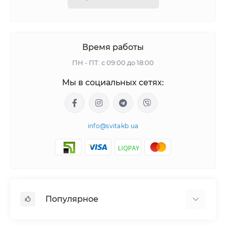
только 12-вольтные батареи либо только 6-вольтные.
Также стоит сказать о зарядных устройства, которые
заряжают и 24-вольтные аккумуляторы. Они способны
зарядить батареи, которые находятся в легковых
Время работы
автомобилях, грузовой технике, фурах, тягачах,
ПН - ПТ: с 09:00 до 18:00
сельхозе, карьерной технике и т.д.
Мы в социальных сетях:
Качественные зарядки во время своего
функционирования не должны требовать ухода и
присмотра. Их главной функцией является
info@svitakb.ua
обеспечение стабильной подачи напряжения в
аккумулятор. В первую очередь клеммы получают ток с
большим значением, которое поэтапно начинается
уменьшаться до момента полной зарядки
аккумуляторной батареи.
Популярное