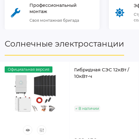
Профессиональный
Э
монтаж
Ст
со
Своя монтажная бригада
Солнечные электростанции
Гибридная СЭС 12кВт /
Официальная версия
10кВт-ч
В наличии