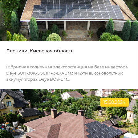
Лесники, Киевская область
Гибридная солнечная электростанция на базе инвертора
Deye SUN-30K-SG01HP3-EU-BM3 и 12-ти высоковольтных
аккумуляторах Deye BOS-GM...
15.08.2024