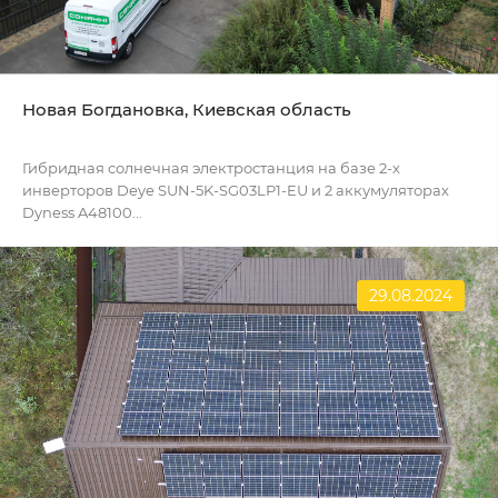
Новая Богдановка, Киевская область
Гибридная солнечная электростанция на базе 2-х
инверторов Deye SUN-5K-SG03LP1-EU и 2 аккумуляторах
Dyness A48100...
29.08.2024