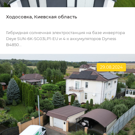
Ходосовка, Киевская область
Гибридная солнечная электростанция на базе инвертора
Deye SUN-6K-SG03LP1-EU и 4-х аккумуляторов Dyness
B4850...
29.08.2024