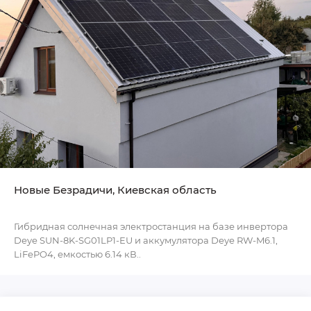
Новые Безрадичи, Киевская область
Гибридная солнечная электростанция на базе инвертора
Deye SUN-8K-SG01LP1-EU и аккумулятора Deye RW-M6.1,
LiFePO4, емкостью 6.14 кВ..