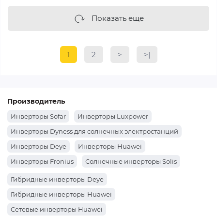
Показать еще
1
2
>
>|
Производитель
Инверторы Sofar
Инверторы Luxpower
Инверторы Dyness для солнечных электростанций
Инверторы Deye
Инверторы Huawei
Инверторы Fronius
Солнечные инверторы Solis
Солнечные инверторы Victron Energy
Гибридные инверторы Deye
Гибридные инверторы Huawei
Сетевые инверторы Huawei