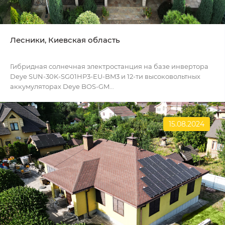
Лесники, Киевская область
Гибридная солнечная электростанция на базе инвертора
Deye SUN-30K-SG01HP3-EU-BM3 и 12-ти высоковольтных
аккумуляторах Deye BOS-GM...
15.08.2024