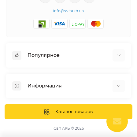
info@svitakb.ua
Популярное
Солнечные электростанции
Оборудование
Информация
Системы хранения энергии
Солнечные панели
Наши проекты
Инверторы
Отзывы о нас
Каталог товаров
Аккумуляторы
Доставка и оплата
Крепление фотомодулей
Контакты
Світ АКБ © 2026
Защитное оборудование
Гарантия