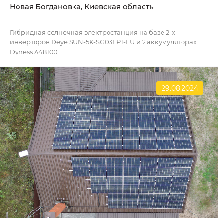
Новая Богдановка, Киевская область
Гибридная солнечная электростанция на базе 2-х
инверторов Deye SUN-5K-SG03LP1-EU и 2 аккумуляторах
Dyness A48100...
29.08.2024