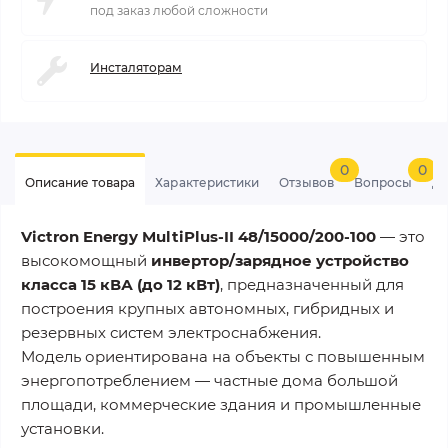
под заказ любой сложности
Инсталяторам
0
0
Описание товара
Характеристики
Отзывов
Вопросы
До
Victron Energy MultiPlus-II 48/15000/200-100
— это
высокомощный
инвертор/зарядное устройство
класса 15 кВА (до 12 кВт)
, предназначенный для
построения крупных автономных, гибридных и
резервных систем электроснабжения.
Модель ориентирована на объекты с повышенным
энергопотреблением — частные дома большой
площади, коммерческие здания и промышленные
установки.