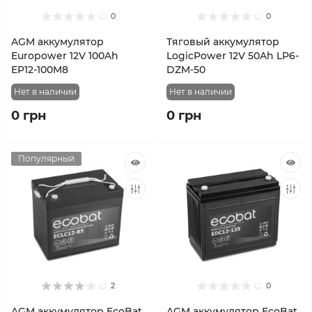
0
0
AGM аккумулятор
Тяговый аккумулятор
Europower 12V 100Ah
LogicPower 12V 50Ah LP6-
EP12-100M8
DZM-50
Нет в наличии
Нет в наличии
0 грн
0 грн
Популярный
2
0
AGM аккумулятор EcoBat
AGM аккумулятор EcoBat