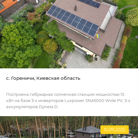
c. Гореничи, Киевская область
Построена гибридная солнечная станция мощностью 15
кВт на базе 3-х инверторов Luxpower SNA5000 Wide PV, 3-х
аккумуляторов Dyness D..
15.09.2025