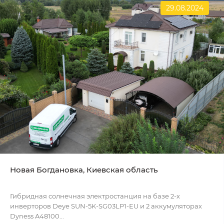
29.08.2024
Новая Богдановка, Киевская область
Гибридная солнечная электростанция на базе 2-х
инверторов Deye SUN-5K-SG03LP1-EU и 2 аккумуляторах
Dyness A48100...