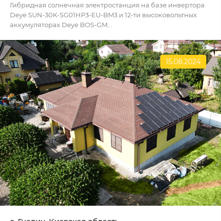
Гибридная солнечная электростанция на базе инвертора
Deye SUN-30K-SG01HP3-EU-BM3 и 12-ти высоковольтных
аккумуляторах Deye BOS-GM...
15.08.2024