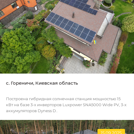
c. Гореничи, Киевская область
Построена гибридная солнечная станция мощностью 15
кВт на базе 3-х инверторов Luxpower SNA5000 Wide PV, 3-х
аккумуляторов Dyness D..
15.09.2025