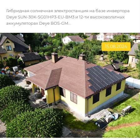
Гибридная солнечная электростанция на базе инвертора
Deye SUN-30K-SG01HP3-EU-BM3 и 12-ти высоковольтных
аккумуляторах Deye BOS-GM...
15.08.2024