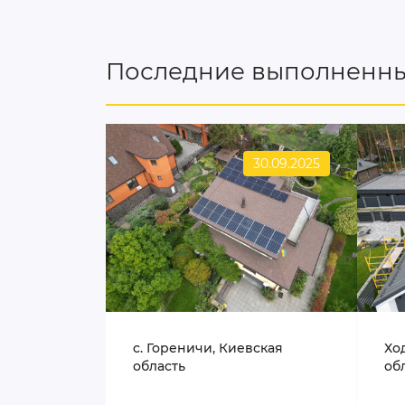
Последние выполненны
30.09.2025
c. Гореничи, Киевская
Хо
область
об