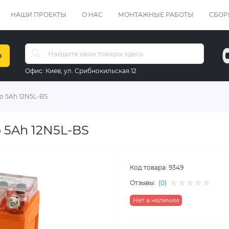
НАШИ ПРОЕКТЫ
О НАС
МОНТАЖНЫЕ РАБОТЫ
СБОР
в
Офис:
Киев, ул. Срибнокильская 12
o 5Ah 12N5L-BS
 5Ah 12N5L-BS
Код товара:
9349
Отзывы:
(0)
Нет в наличии