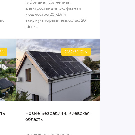
Гибридная солнечная
электростанция 3-х фазная
мощностью 20 кВт и
ах
аккумуляторами емкостью 20
кВт-ч..
24
02.08.2024
сть
Новые Безрадичи, Киевская
область
Гибридная солнечная