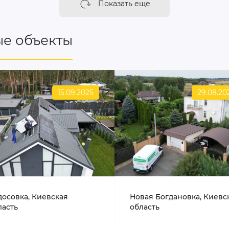
Показать еще
е объекты
15.09.2025
29.08.20
досовка, Киевская
Новая Богдановка, Киевс
ласть
область