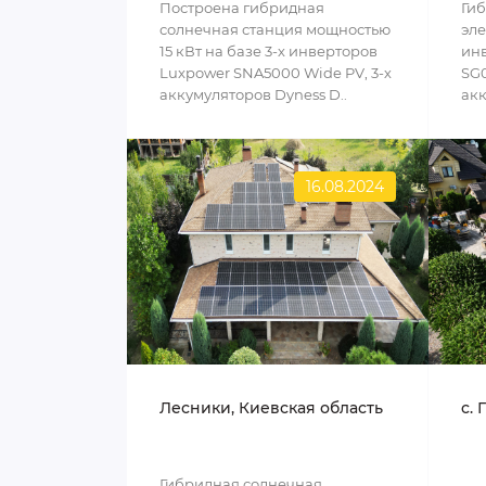
Построена гибридная
Ги
солнечная станция мощностью
эле
15 кВт на базе 3-х инверторов
инв
Luxpower SNA5000 Wide PV, 3-х
SG0
аккумуляторов Dyness D..
акк
16.08.2024
Лесники, Киевская область
c. 
Гибридная солнечная