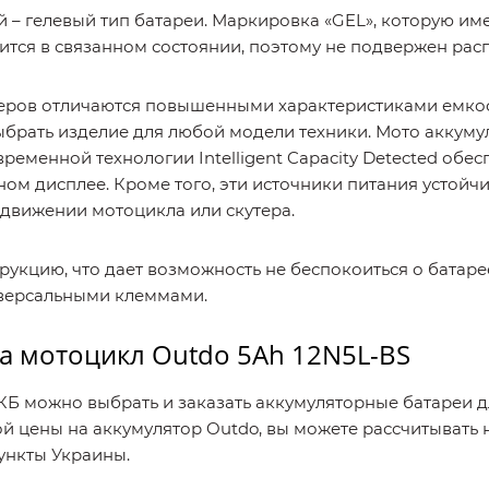
– гелевый тип батареи. Маркировка «GEL», которую име
одится в связанном состоянии, поэтому не подвержен ра
утеров отличаются повышенными характеристиками емко
выбрать изделие для любой модели техники. Мото аккум
ременной технологии Intelligent Capacity Detected обе
ом дисплее. Кроме того, эти источники питания устой
движении мотоцикла или скутера.
укцию, что дает возможность не беспокоиться о батаре
версальными клеммами.
на мотоцикл Outdo 5Ah 12N5L-BS
АКБ можно выбрать и заказать аккумуляторные батареи 
й цены на аккумулятор Outdo, вы можете рассчитывать 
пункты Украины.