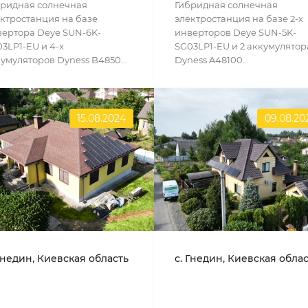
бридная солнечная
Гибридная солнечная
ктростанция на базе
электростанция на базе 2-х
ертора Deye SUN-6K-
инверторов Deye SUN-5K-
3LP1-EU и 4-х
SG03LP1-EU и 2 аккумулятор
умуляторов Dyness B4850...
Dyness A48100...
15.08.2024
09.08.20
Гнедин, Киевская область
с. Гнедин, Киевская обла