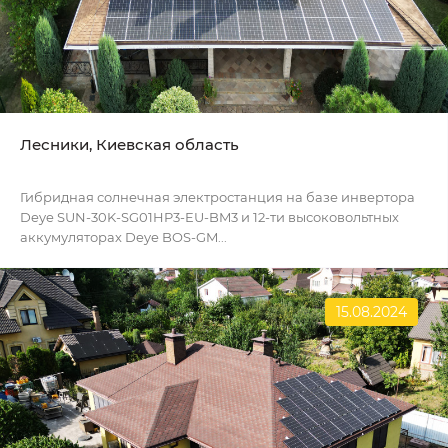
Лесники, Киевская область
Гибридная солнечная электростанция на базе инвертора
Deye SUN-30K-SG01HP3-EU-BM3 и 12-ти высоковольтных
аккумуляторах Deye BOS-GM...
15.08.2024