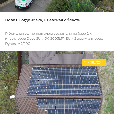
Новая Богдановка, Киевская область
Гибридная солнечная электростанция на базе 2-х
инверторов Deye SUN-5K-SG03LP1-EU и 2 аккумуляторах
Dyness A48100...
29.08.2024