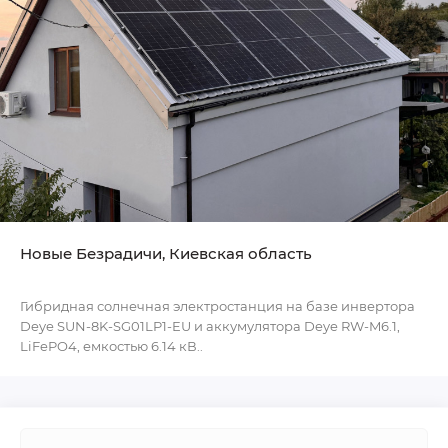
Новые Безрадичи, Киевская область
Гибридная солнечная электростанция на базе инвертора
Deye SUN-8K-SG01LP1-EU и аккумулятора Deye RW-M6.1,
LiFePO4, емкостью 6.14 кВ..