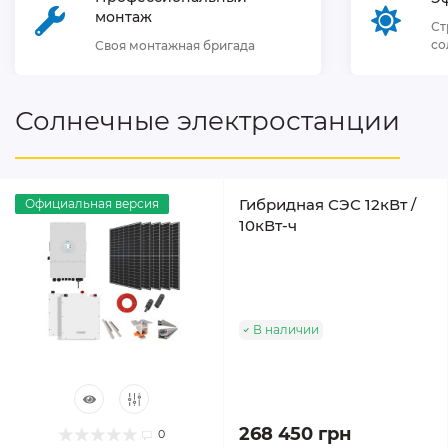
монтаж
Ст
со
Своя монтажная бригада
Солнечные электростанции
Гибридная СЭС 12кВт /
Официальная версия
10кВт-ч
В наличии
268 450 грн
0