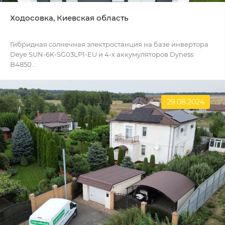
Ходосовка, Киевская область
Гибридная солнечная электростанция на базе инвертора
Deye SUN-6K-SG03LP1-EU и 4-х аккумуляторов Dyness
B4850...
29.08.2024