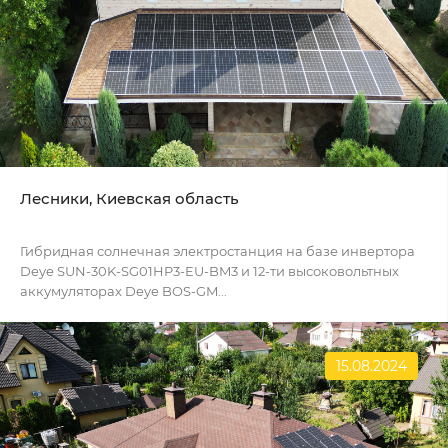
Лесники, Киевская область
Гибридная солнечная электростанция на базе инвертора
Deye SUN-30K-SG01HP3-EU-BM3 и 12-ти высоковольтных
аккумуляторах Deye BOS-GM...
15.08.2024