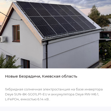
Новые Безрадичи, Киевская область
Гибридная солнечная электростанция на базе инвертора
Deye SUN-8K-SG01LP1-EU и аккумулятора Deye RW-M6.1,
LiFePO4, емкостью 6.14 кВ..