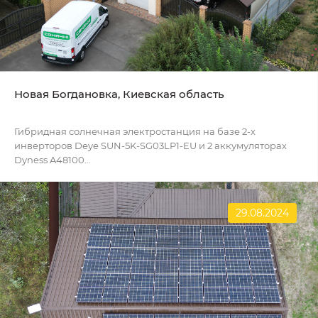
Новая Богдановка, Киевская область
Гибридная солнечная электростанция на базе 2-х
инверторов Deye SUN-5K-SG03LP1-EU и 2 аккумуляторах
Dyness A48100...
29.08.2024