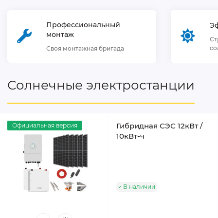
Профессиональный
Э
монтаж
Ст
со
Своя монтажная бригада
Солнечные электростанции
Гибридная СЭС 12кВт /
Официальная версия
10кВт-ч
В наличии