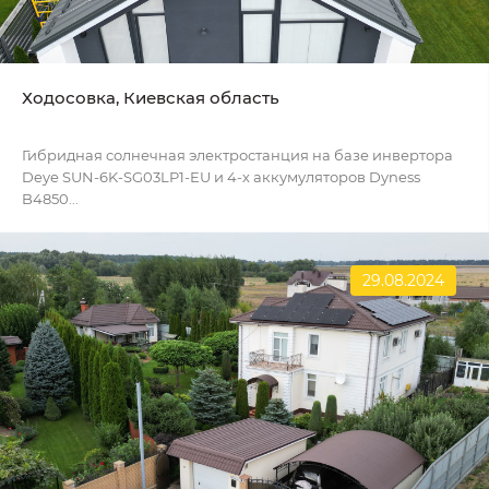
Ходосовка, Киевская область
Гибридная солнечная электростанция на базе инвертора
Deye SUN-6K-SG03LP1-EU и 4-х аккумуляторов Dyness
B4850...
29.08.2024