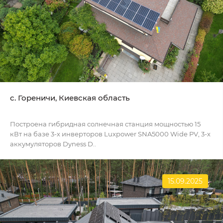
c. Гореничи, Киевская область
Построена гибридная солнечная станция мощностью 15
кВт на базе 3-х инверторов Luxpower SNA5000 Wide PV, 3-х
аккумуляторов Dyness D..
15.09.2025