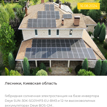
16.08.2024
Лесники, Киевская область
Гибридная солнечная электростанция на базе инвертора
Deye SUN-30K-SG01HP3-EU-BM3 и 12-ти высоковольтных
аккумуляторах Deye BOS-GM...