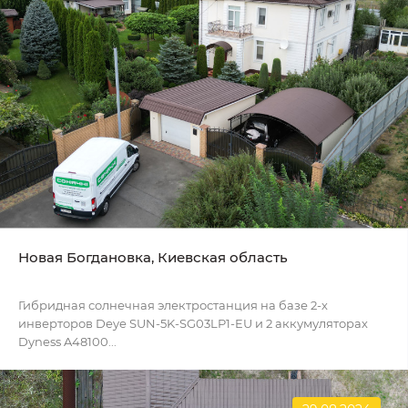
Новая Богдановка, Киевская область
Гибридная солнечная электростанция на базе 2-х
инверторов Deye SUN-5K-SG03LP1-EU и 2 аккумуляторах
Dyness A48100...