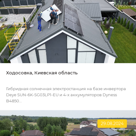
Ходосовка, Киевская область
Гибридная солнечная электростанция на базе инвертора
Deye SUN-6K-SG03LP1-EU и 4-х аккумуляторов Dyness
B4850...
29.08.2024