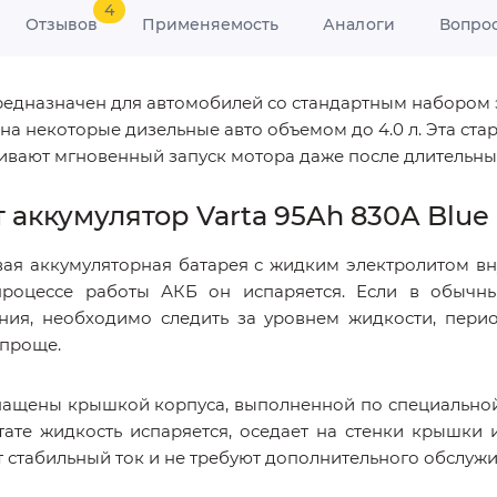
4
Отзывов
Применяемость
Аналоги
Вопро
 предназначен для автомобилей со стандартным наборо
 на некоторые дизельные авто объемом до 4.0 л. Эта ст
чивают мгновенный запуск мотора даже после длительны
т аккумулятор Varta 95Ah 830A Blue
вая аккумуляторная батарея с жидким электролитом вн
роцессе работы АКБ он испаряется. Если в обычны
ния, необходимо следить за уровнем жидкости, пери
о проще.
снащены крышкой корпуса, выполненной по специальной
тате жидкость испаряется, оседает на стенки крышки
т стабильный ток и не требуют дополнительного обслужи