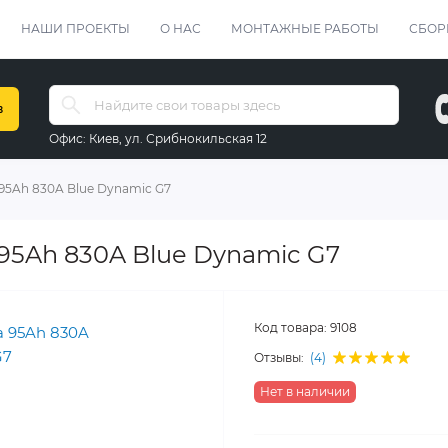
НАШИ ПРОЕКТЫ
О НАС
МОНТАЖНЫЕ РАБОТЫ
СБОР
в
Офис:
Киев, ул. Срибнокильская 12
 95Ah 830A Blue Dynamic G7
 95Ah 830A Blue Dynamic G7
Код товара:
9108
Отзывы:
(4)
Нет в наличии