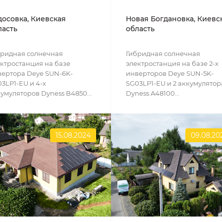
досовка, Киевская
Новая Богдановка, Киевс
ласть
область
бридная солнечная
Гибридная солнечная
ктростанция на базе
электростанция на базе 2-х
ертора Deye SUN-6K-
инверторов Deye SUN-5K-
3LP1-EU и 4-х
SG03LP1-EU и 2 аккумулятор
умуляторов Dyness B4850...
Dyness A48100...
15.08.2024
09.08.20