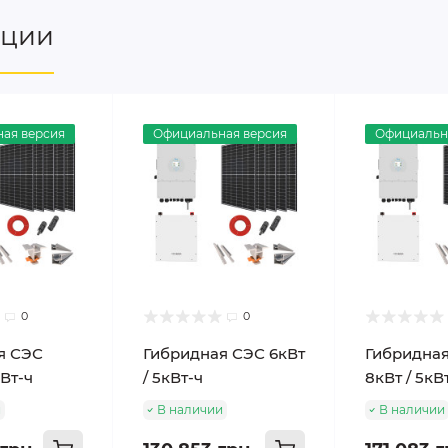
нции
ая версия
Официальная версия
Официальн
0
0
я СЭС
Гибридная СЭС 6кВт
Гибридна
кВт-ч
/ 5кВт-ч
8кВт / 5кВ
и
В наличии
В наличии