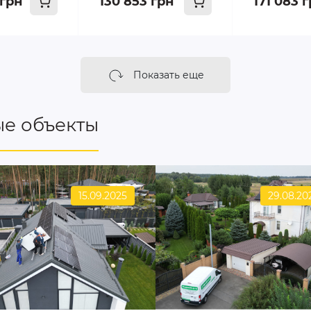
 грн
130 853 грн
171 083 
Показать еще
е объекты
15.09.2025
29.08.20