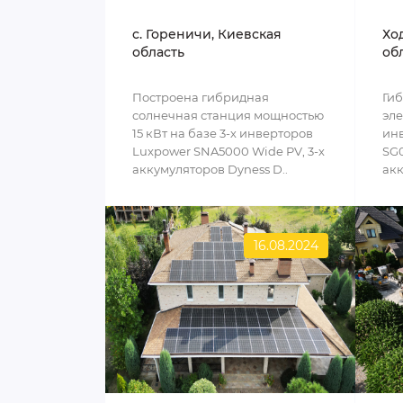
c. Гореничи, Киевская
Хо
область
об
Построена гибридная
Ги
солнечная станция мощностью
эле
15 кВт на базе 3-х инверторов
инв
Luxpower SNA5000 Wide PV, 3-х
SG0
аккумуляторов Dyness D..
акк
16.08.2024