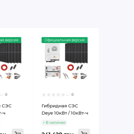
ая версия
Официальная версия
0
0
я СЭС
Гибридная СЭС
т-ч
Deye 10кВт / 10кВт-ч
В наличии