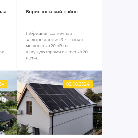
кая
Бориспольский район
Гибридная солнечная
электростанция 3-х фазная
мощностью 20 кВт и
ах
аккумуляторами емкостью 20
кВт-ч..
24
02.08.2024