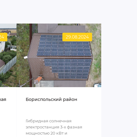
24
29.08.2024
кая
Бориспольский район
Гибридная солнечная
электростанция 3-х фазная
мощностью 20 кВт и