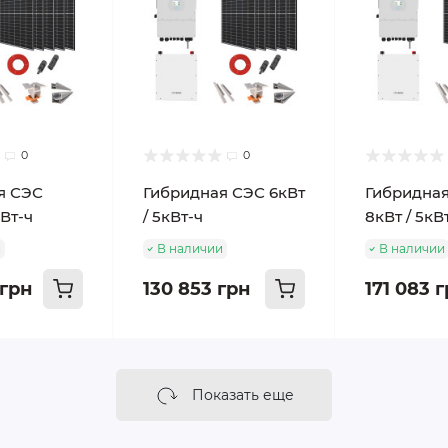
0
0
я СЭС
Гибридная СЭС 6кВт
Гибридна
кВт-ч
/ 5кВт-ч
8кВт / 5кВ
и
В наличии
В наличии
 грн
130 853 грн
171 083 
Показать еще