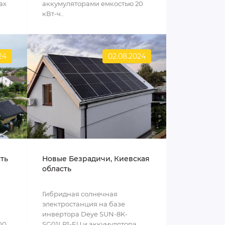
ах
аккумуляторами емкостью 20
кВт-ч..
24
02.08.2024
сть
Новые Безрадичи, Киевская
область
Гибридная солнечная
электростанция на базе
инвертора Deye SUN-8K-
00
SG01LP1-EU и аккумулятора