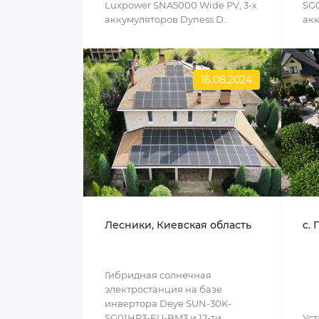
Luxpower SNA5000 Wide PV, 3-х
SG0
аккумуляторов Dyness D..
акк
16.08.2024
Лесники, Киевская область
c. 
Гибридная солнечная
электростанция на базе
инвертора Deye SUN-30K-
SG01HP3-EU-BM3 и 12-ти
Уст