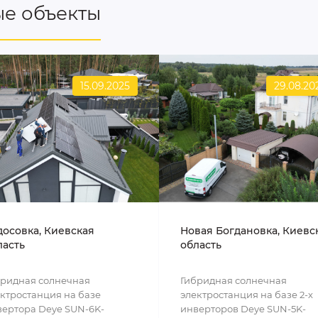
е объекты
15.09.2025
29.08.20
досовка, Киевская
Новая Богдановка, Киевс
ласть
область
бридная солнечная
Гибридная солнечная
ктростанция на базе
электростанция на базе 2-х
ертора Deye SUN-6K-
инверторов Deye SUN-5K-