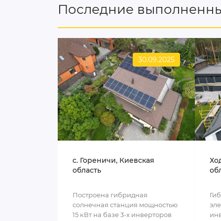
Последние выполненны
30.09.2025
c. Гореничи, Киевская
Хо
область
об
Построена гибридная
Ги
солнечная станция мощностью
эле
15 кВт на базе 3-х инверторов
инв