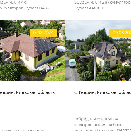
3LP1-EU и 4-х
SG03LP1-EU и 2 аккумулятор
умуляторов Dyness B4850...
Dyness A48100...
15.08.2024
09.08.20
Гнедин, Киевская область
с. Гнедин, Киевская обла
Гибридная солнечная
электростанция на базе
ановка и подключение
инвертора Luxpower SNA50