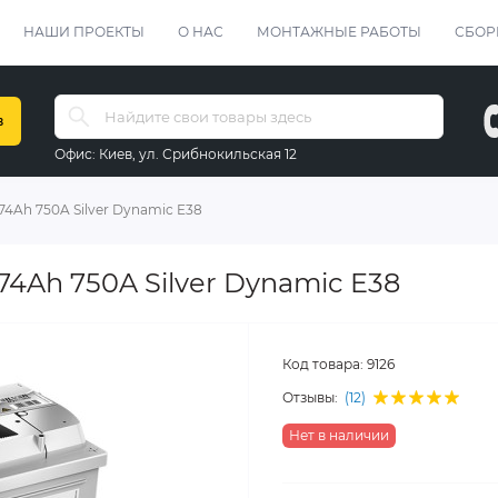
НАШИ ПРОЕКТЫ
О НАС
МОНТАЖНЫЕ РАБОТЫ
СБОР
в
Офис:
Киев, ул. Срибнокильская 12
 74Ah 750A Silver Dynamic E38
74Ah 750A Silver Dynamic E38
Код товара:
9126
Отзывы:
(12)
Нет в наличии