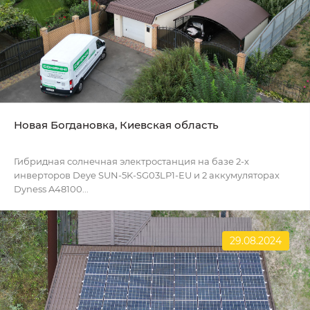
Новая Богдановка, Киевская область
Гибридная солнечная электростанция на базе 2-х
инверторов Deye SUN-5K-SG03LP1-EU и 2 аккумуляторах
Dyness A48100...
29.08.2024