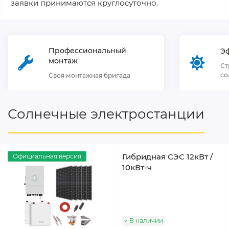
заявки принимаются круглосуточно.
Профессиональный
Э
монтаж
Ст
со
Своя монтажная бригада
Солнечные электростанции
Гибридная СЭС 12кВт /
Официальная версия
10кВт-ч
В наличии