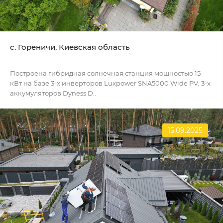
c. Гореничи, Киевская область
Построена гибридная солнечная станция мощностью 15
кВт на базе 3-х инверторов Luxpower SNA5000 Wide PV, 3-х
аккумуляторов Dyness D..
15.09.2025