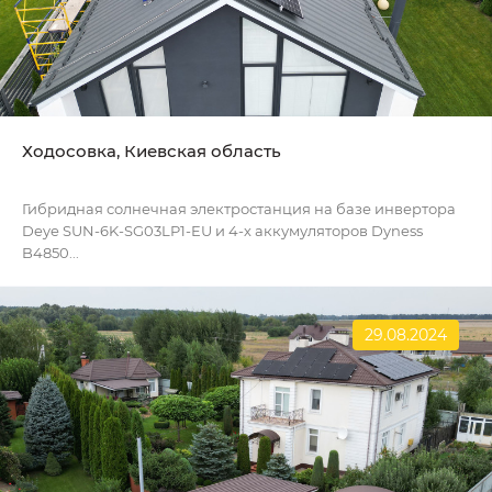
Ходосовка, Киевская область
Гибридная солнечная электростанция на базе инвертора
Deye SUN-6K-SG03LP1-EU и 4-х аккумуляторов Dyness
B4850...
29.08.2024