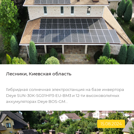
Лесники, Киевская область
Гибридная солнечная электростанция на базе инвертора
Deye SUN-30K-SG01HP3-EU-BM3 и 12-ти высоковольтных
аккумуляторах Deye BOS-GM...
15.08.2024