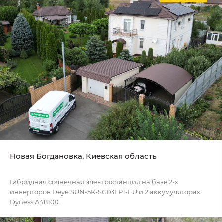
Новая Богдановка, Киевская область
Гибридная солнечная электростанция на базе 2-х
инверторов Deye SUN-5K-SG03LP1-EU и 2 аккумуляторах
Dyness A48100...