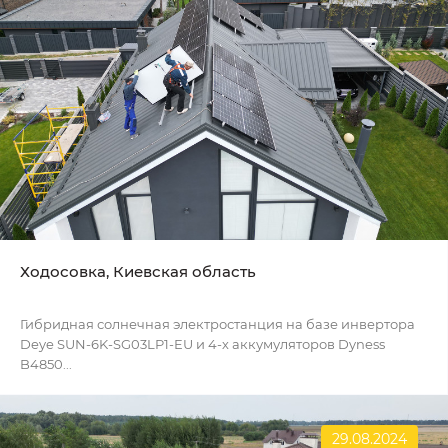
Ходосовка, Киевская область
Гибридная солнечная электростанция на базе инвертора
Deye SUN-6K-SG03LP1-EU и 4-х аккумуляторов Dyness
B4850...
29.08.2024