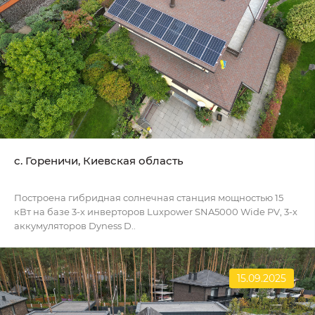
c. Гореничи, Киевская область
Построена гибридная солнечная станция мощностью 15
кВт на базе 3-х инверторов Luxpower SNA5000 Wide PV, 3-х
аккумуляторов Dyness D..
15.09.2025