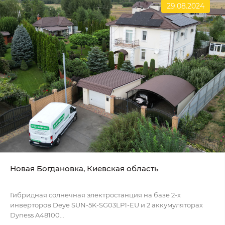
29.08.2024
Новая Богдановка, Киевская область
Гибридная солнечная электростанция на базе 2-х
инверторов Deye SUN-5K-SG03LP1-EU и 2 аккумуляторах
Dyness A48100...