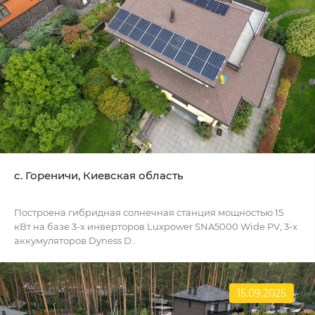
c. Гореничи, Киевская область
Построена гибридная солнечная станция мощностью 15
кВт на базе 3-х инверторов Luxpower SNA5000 Wide PV, 3-х
аккумуляторов Dyness D..
15.09.2025