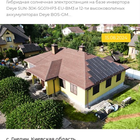
Гибридная солнечная электростанция на базе инвертора
Deye SUN-30K-SG01HP3-EU-BM3 и 12-ти высоковольтных
аккумуляторах Deye BOS-GM...
15.08.2024
c. Гнедин, Киевская область