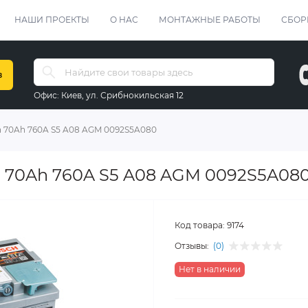
НАШИ ПРОЕКТЫ
О НАС
МОНТАЖНЫЕ РАБОТЫ
СБОР
в
Офис:
Киев, ул. Срибнокильская 12
 70Ah 760A S5 A08 AGM 0092S5A080
h 70Ah 760A S5 A08 AGM 0092S5A08
Код товара:
9174
Отзывы:
(0)
Нет в наличии