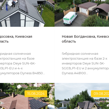
досовка, Киевская
Новая Богдановка, Киевс
ласть
область
бридная солнечная
Гибридная солнечная
ктростанция на базе
электростанция на базе 2-х
ертора Deye SUN-6K-
инверторов Deye SUN-5K-
3LP1-EU и 4-х
SG03LP1-EU и 2 аккумулятор
умуляторов Dyness B4850...
Dyness A48100...
15.08.2024
09.08.20