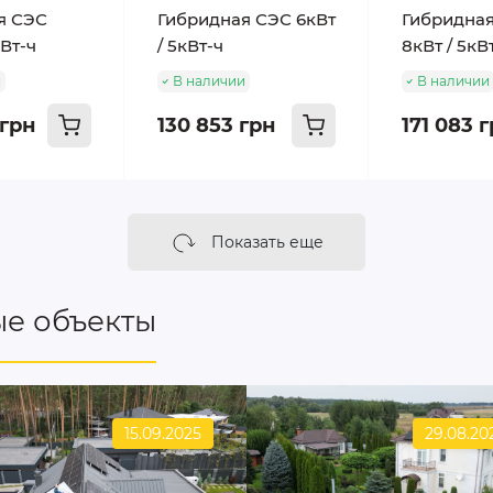
я СЭС
Гибридная СЭС 6кВт
Гибридна
кВт-ч
/ 5кВт-ч
8кВт / 5кВ
и
В наличии
В наличии
 грн
130 853 грн
171 083 
Показать еще
е объекты
15.09.2025
29.08.20