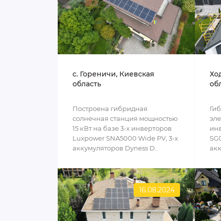
c. Гореничи, Киевская
Хо
область
об
Построена гибридная
Ги
солнечная станция мощностью
эле
15 кВт на базе 3-х инверторов
инв
Luxpower SNA5000 Wide PV, 3-х
SG0
аккумуляторов Dyness D..
акк
16.08.2024