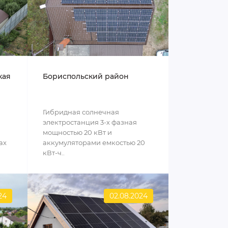
кая
Бориспольский район
Гибридная солнечная
электростанция 3-х фазная
мощностью 20 кВт и
ах
аккумуляторами емкостью 20
кВт-ч..
24
02.08.2024