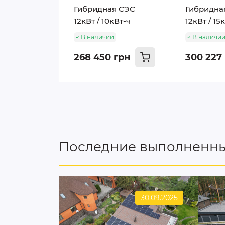
Гибридная СЭС
Гибридна
12кВт / 10кВт-ч
12кВт / 15
В наличии
В наличи
268 450 грн
300 227
Последние выполненны
30.09.2025