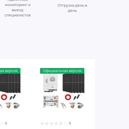
мониторинг и
Отгрузка день в
выезд
день
специалистов
ая версия
Официальная версия
0
0