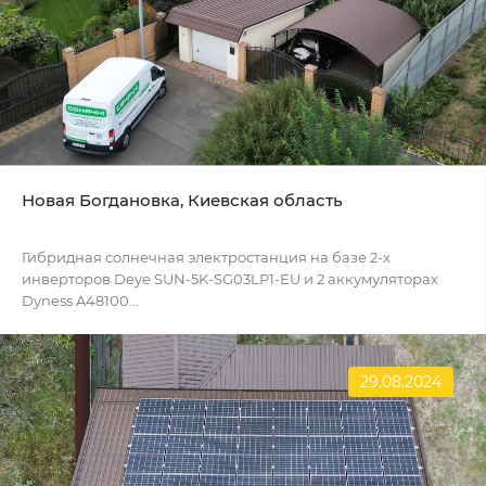
Новая Богдановка, Киевская область
Гибридная солнечная электростанция на базе 2-х
инверторов Deye SUN-5K-SG03LP1-EU и 2 аккумуляторах
Dyness A48100...
29.08.2024