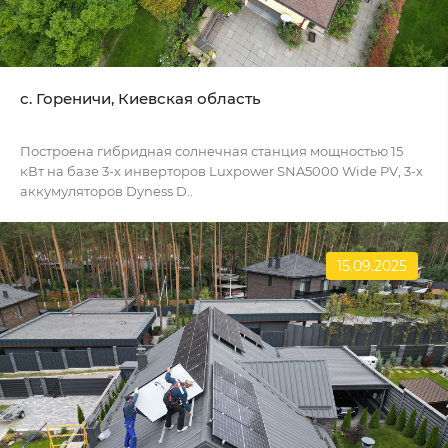
c. Гореничи, Киевская область
Построена гибридная солнечная станция мощностью 15
кВт на базе 3-х инверторов Luxpower SNA5000 Wide PV, 3-х
аккумуляторов Dyness D..
15.09.2025