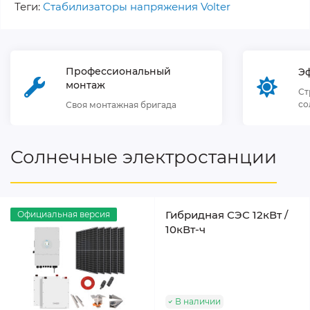
Теги:
Стабилизаторы напряжения Volter
Профессиональный
Э
монтаж
Ст
со
Своя монтажная бригада
Солнечные электростанции
Гибридная СЭС 12кВт /
Официальная версия
10кВт-ч
В наличии