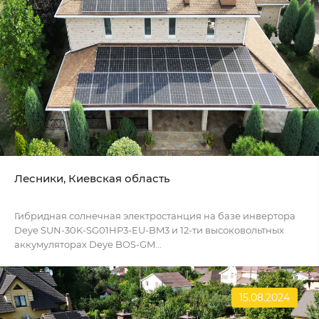
Лесники, Киевская область
Гибридная солнечная электростанция на базе инвертора
Deye SUN-30K-SG01HP3-EU-BM3 и 12-ти высоковольтных
аккумуляторах Deye BOS-GM...
15.08.2024