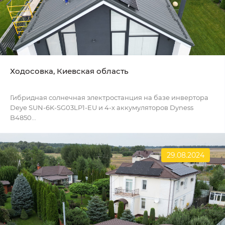
Ходосовка, Киевская область
Гибридная солнечная электростанция на базе инвертора
Deye SUN-6K-SG03LP1-EU и 4-х аккумуляторов Dyness
B4850...
29.08.2024