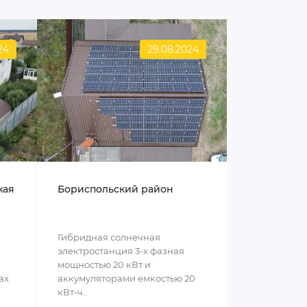
24
29.08.2024
кая
Бориспольский район
Гибридная солнечная
электростанция 3-х фазная
мощностью 20 кВт и
ах
аккумуляторами емкостью 20
кВт-ч..