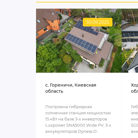
30.09.2025
c. Гореничи, Киевская
Хо
область
об
Построена гибридная
Ги
солнечная станция мощностью
эле
15 кВт на базе 3-х инверторов
инв
Luxpower SNA5000 Wide PV, 3-х
SG0
аккумуляторов Dyness D..
акк