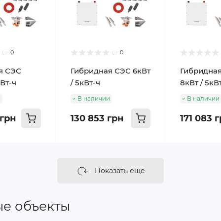
0
0
я СЭС
Гибридная СЭС 6кВт
Гибридна
кВт-ч
/ 5кВт-ч
8кВт / 5кВ
и
В наличии
В наличии
 грн
130 853 грн
171 083 
Показать еще
е объекты