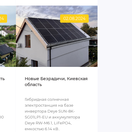
24
02.08.2024
сть
Новые Безрадичи, Киевская
область
Гибридная солнечная
электростанция на базе
инвертора Deye SUN-8K-
00
SG01LP1-EU и аккумулятора
Deye RW-M6.1, LiFePO4,
емкостью 6.14 кВ..