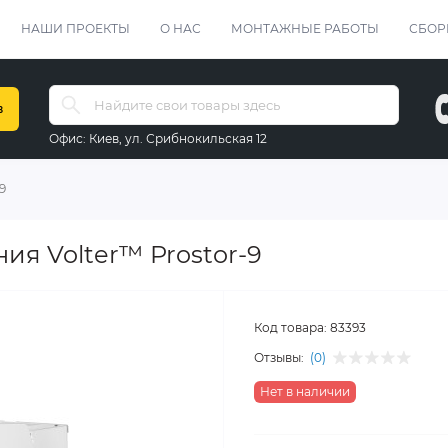
НАШИ ПРОЕКТЫ
О НАС
МОНТАЖНЫЕ РАБОТЫ
СБОР
в
Офис:
Киев, ул. Срибнокильская 12
9
ия Volter™ Prostor-9
Код товара:
83393
Отзывы:
(0)
Нет в наличии