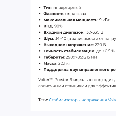
Тип
: инверторный
Фазность
: одна фаза
Максимальная мощность
: 9 кВт
КПД
: 98%
Входной диапазон
: 130-330 В
Шум
: 34-40 (в зависимости от нагр
Выходное напряжение
: 220 В
Точность стабилизации
: до ±0,5 %
Габариты
: 290x785x215 мм
Масса
: 20.1 кг
Поддержка двунаправленного р
Volter™ Prostor-9 идеально подходит
солнечными станциями для эффективн
Теги:
Стабилизаторы напряжения Volt