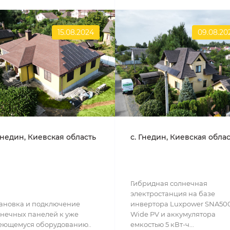
15.08.2024
09.08.20
Гнедин, Киевская область
с. Гнедин, Киевская обла
Гибридная солнечная
электростанция на базе
ановка и подключение
инвертора Luxpower SNA50
нечных панелей к уже
Wide PV и аккумулятора
еющемуся оборудованию..
емкостью 5 кВт-ч...