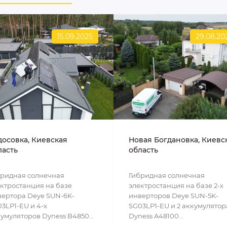
15.09.2025
29.08.20
досовка, Киевская
Новая Богдановка, Киевс
ласть
область
бридная солнечная
Гибридная солнечная
ктростанция на базе
электростанция на базе 2-х
ертора Deye SUN-6K-
инверторов Deye SUN-5K-
3LP1-EU и 4-х
SG03LP1-EU и 2 аккумулятор
умуляторов Dyness B4850...
Dyness A48100...