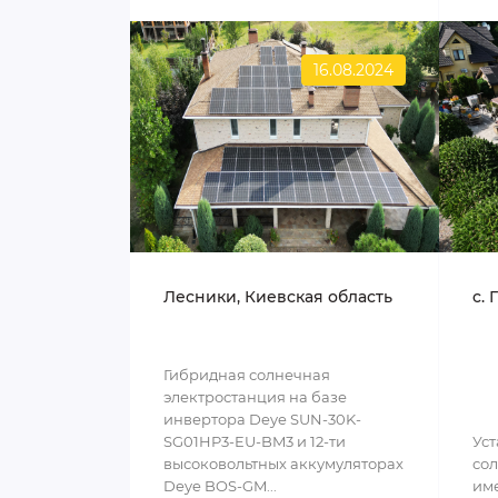
16.08.2024
Лесники, Киевская область
c. 
Гибридная солнечная
электростанция на базе
инвертора Deye SUN-30K-
SG01HP3-EU-BM3 и 12-ти
Уст
высоковольтных аккумуляторах
сол
Deye BOS-GM...
им