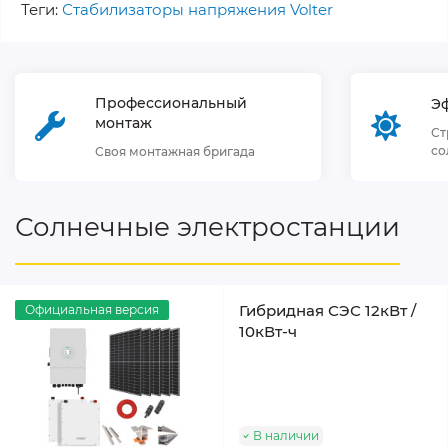
Теги:
Стабилизаторы напряжения Volter
Профессиональный
Э
монтаж
Ст
со
Своя монтажная бригада
Солнечные электростанции
Гибридная СЭС 12кВт /
Официальная версия
10кВт-ч
В наличии