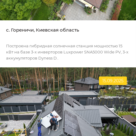
c. Гореничи, Киевская область
Построена гибридная солнечная станция мощностью 15
кВт на базе 3-х инверторов Luxpower SNA5000 Wide PV, 3-х
аккумуляторов Dyness D..
15.09.2025