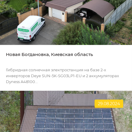
Новая Богдановка, Киевская область
Гибридная солнечная электростанция на базе 2-х
инверторов Deye SUN-5K-SG03LP1-EU и 2 аккумуляторах
Dyness A48100...
29.08.2024