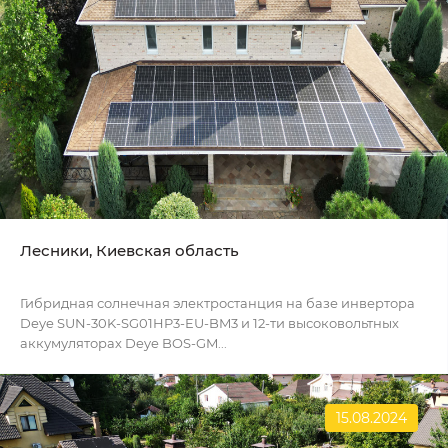
Лесники, Киевская область
Гибридная солнечная электростанция на базе инвертора
Deye SUN-30K-SG01HP3-EU-BM3 и 12-ти высоковольтных
аккумуляторах Deye BOS-GM...
15.08.2024