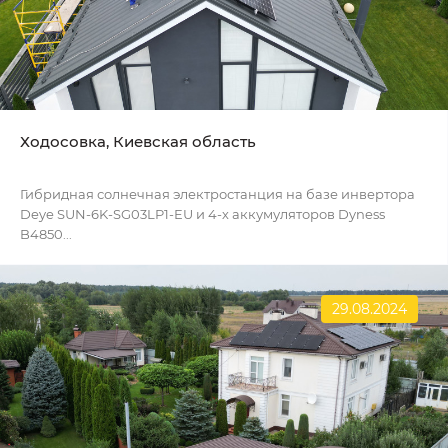
Ходосовка, Киевская область
Гибридная солнечная электростанция на базе инвертора
Deye SUN-6K-SG03LP1-EU и 4-х аккумуляторов Dyness
B4850...
29.08.2024