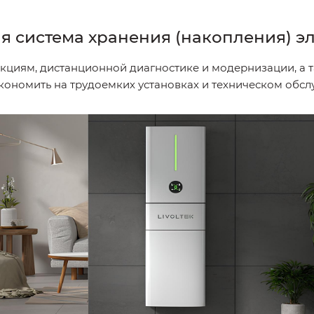
я система хранения (накопления) э
иям, дистанционной диагностике и модернизации, а так
кономить на трудоемких установках и техническом обс