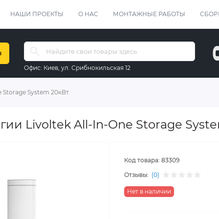
НАШИ ПРОЕКТЫ
О НАС
МОНТАЖНЫЕ РАБОТЫ
СБОР
в
Офис:
Киев, ул. Срибнокильская 12
ne Storage System 20кВт
ии Livoltek All-In-One Storage Syst
Код товара:
83309
Отзывы:
(0)
Нет в наличии