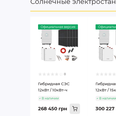
Солнечные электроста
Официальная версия
Официальн
0
Гибридная СЭС
Гибридна
12кВт / 10кВт-ч
12кВт / 15
В наличии
В наличи
268 450 грн
300 227