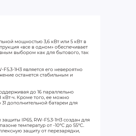
ьной мощностью 3,6 кВт или 5 кВт в
струкция «все в одном» обеспечивает
ивным выбором как для бытового, так
5.3-1H3 является его невероятно
бжение останется стабильным и
оддерживая до 16 параллельно
кВт·ч. Кроме того, ее можно
о 31 дополнительной батареи для
ащиты IP65, RW-F5.3-1H3 создан для
зоне температур от -10°C до 55°C.
плексную защиту от перезарядки,