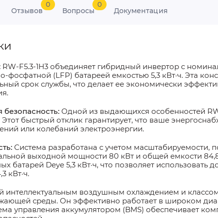
0
0
Отзывов
Вопросы
Документация
ки
:
RW-F5.3-1H3 объединяет гибридный инвертор с номинал
-фосфатной (LFP) батареей емкостью 5,3 кВт·ч. Эта кон
льный срок службы, что делает ее экономически эффект
я.
я безопасность
:
Одной из выдающихся особенностей RW-F
 Этот быстрый отклик гарантирует, что ваше энергосна
ений или колебаний электроэнергии.
сть
:
Система разработана с учетом масштабируемости, п
ьной выходной мощности 80 кВт и общей емкости 84,8 
 батарей Deye 5,3 кВт·ч, что позволяет использовать д
 кВт·ч.
интеллектуальным воздушным охлаждением и классом з
жающей среды. Он эффективно работает в широком диапа
ема управления аккумулятором (BMS) обеспечивает ком