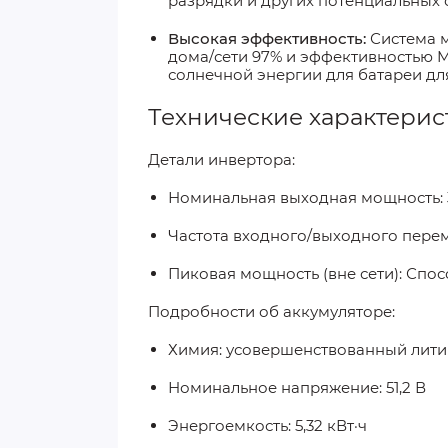
разрядки и других потенциальных 
Высокая эффективность
:
Система м
дома/сети 97% и эффективностью 
солнечной энергии для батареи дл
Технические характерис
Детали инвертора
:
Номинальная выходная мощность: 3
Частота входного/выходного перем
Пиковая мощность (вне сети): Спо
Подробности об аккумуляторе
:
Химия: усовершенствованный лити
Номинальное напряжение: 51,2 В
Энергоемкость: 5,32 кВт·ч