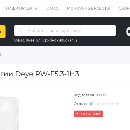
НАШИ ПРОЕКТЫ
О НАС
МОНТАЖНЫЕ РАБОТЫ
СБОР
в
Офис:
Киев, ул. Срибнокильская 12
3
гии Deye RW-F5.3-1H3
Код товара:
83337
Отзывы:
(0)
Нет в наличии