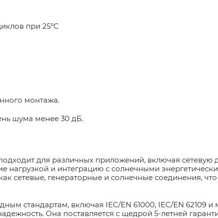
циклов при 25°C
енного монтажа.
вень шума менее 30 дБ.
 подходит для различных приложений, включая сетевую
ние нагрузкой и интеграцию с солнечными энергетическ
как сетевые, генераторные и солнечные соединения, чт
дным стандартам, включая IEC/EN 61000, IEC/EN 62109 и
 надежность. Она поставляется с щедрой 5-летней гаран