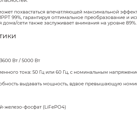
опасностей.
ожет похвастаться впечатляющей максимальной эффект
MPPT 99%, гарантируя оптимальное преобразование и ис
я дома/сети также заслуживает внимания на уровне 89%.
тики
600 Вт / 5000 Вт
енного тока: 50 Гц или 60 Гц, с номинальным напряжени
собность выдавать мощность, вдвое превышающую номина
й-железо-фосфат (LiFePO4)